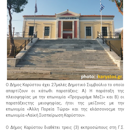
Ο Δήμος Καρύστου έχει 27μελές Δημοτικό Συμβούλιο το οποίο
απαρτίζουν οι κάτωθι παρατάξεις: Α) Η παράταξη της
πλειοψηφίας με την επωνυμία «Προχωράμε Μαζί» και Β) οι
παρατάξειςτης μειοψηφίας, ήτοι της μείζονος με την
επωνυμία «Άλλη Πορεία Τώρα» και της ελάσσονοςμε την
επωνυμία «Λαϊκή Συσπείρωση Καρύστου».
Ο Δήμος Καρύστου διαθέτει τρεις (3) εκπροσώπους στη Γ.Σ.