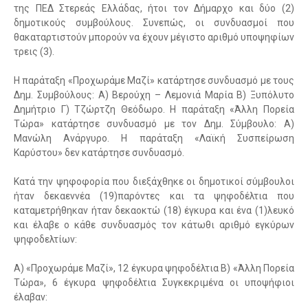
της ΠΕΔ Στερεάς Ελλάδας, ήτοι τον Δήμαρχο και δύο (2)
δημοτικούς συμβούλους. Συνεπώς, οι συνδυασμοί που
θακαταρτιστούν μπορούν να έχουν μέγιστο αριθμό υποψηφίων
τρεις (3).
Η παράταξη «Προχωράμε Μαζί» κατάρτησε συνδυασμό με τους
Δημ. Συμβούλους: Α) Βερούχη – Λεμονιά Μαρία Β) Ξυπόλυτο
Δημήτριο Γ) Τζώρτζη Θεόδωρο. Η παράταξη «Άλλη Πορεία
Τώρα» κατάρτησε συνδυασμό με τον Δημ. Σύμβουλο: Α)
Μανώλη Ανάργυρο. Η παράταξη «Λαϊκή Συσπείρωση
Καρύστου» δεν κατάρτησε συνδυασμό.
Κατά την ψηφοφορία που διεξάχθηκε οι δημοτικοί σύμβουλοι
ήταν δεκαεννέα (19)παρόντες και τα ψηφοδέλτια που
καταμετρήθηκαν ήταν δεκαοκτώ (18) έγκυρα και ένα (1)λευκό
και έλαβε ο κάθε συνδυασμός τον κάτωθι αριθμό εγκύρων
ψηφοδελτίων:
Α) «Προχωράμε Μαζί», 12 έγκυρα ψηφοδέλτια Β) «Άλλη Πορεία
Τώρα», 6 έγκυρα ψηφοδέλτια Συγκεκριμένα οι υποψήφιοι
έλαβαν: