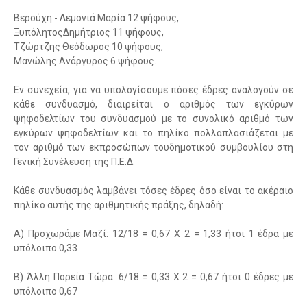
Βερούχη - Λεμονιά Μαρία 12 ψήφους,
ΞυπόλητοςΔημήτριος 11 ψήφους,
Τζώρτζης Θεόδωρος 10 ψήφους,
Μανώλης Ανάργυρος 6 ψήφους.
Εν συνεχεία, για να υπολογίσουμε πόσες έδρες αναλογούν σε
κάθε συνδυασμό, διαιρείται ο αριθμός των εγκύρων
ψηφοδελτίων του συνδυασμού με το συνολικό αριθμό των
εγκύρων ψηφοδελτίων και το πηλίκο πολλαπλασιάζεται με
τον αριθμό των εκπροσώπων τουδημοτικού συμβουλίου στη
Γενική Συνέλευση της Π.Ε.Δ.
Κάθε συνδυασμός λαμβάνει τόσες έδρες όσο είναι το ακέραιο
πηλίκο αυτής της αριθμητικής πράξης, δηλαδή:
Α) Προχωράμε Μαζί: 12/18 = 0,67 Χ 2 = 1,33 ήτοι 1 έδρα με
υπόλοιπο 0,33
Β) Άλλη Πορεία Τώρα: 6/18 = 0,33 Χ 2 = 0,67 ήτοι 0 έδρες με
υπόλοιπο 0,67