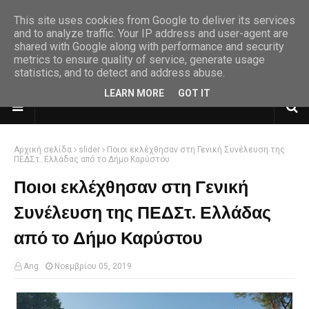
This site uses cookies from Google to deliver its services
and to analyze traffic. Your IP address and user-agent are
shared with Google along with performance and security
metrics to ensure quality of service, generate usage
statistics, and to detect and address abuse.
LEARN MORE
GOT IT
Αρχική σελίδα
slider
Ποιοι εκλέχθησαν στη Γενική Συνέλευση της
ΠΕΔΣτ. Ελλάδας από το Δήμο Καρύστου
Ποιοι εκλέχθησαν στη Γενική
Συνέλευση της ΠΕΔΣτ. Ελλάδας
από το Δήμο Καρύστου
Ang
Νοεμβρίου 05, 2019