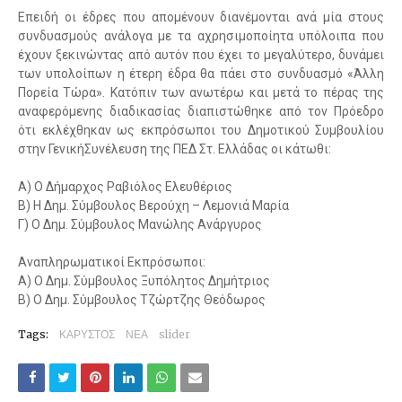
Επειδή οι έδρες που απομένουν διανέμονται ανά μία στους
συνδυασμούς ανάλογα με τα αχρησιμοποίητα υπόλοιπα που
έχουν ξεκινώντας από αυτόν που έχει το μεγαλύτερο, δυνάμει
των υπολοίπων η έτερη έδρα θα πάει στο συνδυασμό «Άλλη
Πορεία Τώρα». Κατόπιν των ανωτέρω και μετά το πέρας της
αναφερόμενης διαδικασίας διαπιστώθηκε από τον Πρόεδρο
ότι εκλέχθηκαν ως εκπρόσωποι του Δημοτικού Συμβουλίου
στην ΓενικήΣυνέλευση της ΠΕΔ Στ. Ελλάδας οι κάτωθι:
Α) Ο Δήμαρχος Ραβιόλος Ελευθέριος
Β) Η Δημ. Σύμβουλος Βερούχη – Λεμονιά Μαρία
Γ) Ο Δημ. Σύμβουλος Μανώλης Ανάργυρος
Αναπληρωματικοί Εκπρόσωποι:
Α) Ο Δημ. Σύμβουλος Ξυπόλητος Δημήτριος
Β) Ο Δημ. Σύμβουλος Τζώρτζης Θεόδωρος
Tags:
ΚΑΡΥΣΤΟΣ
ΝΕΑ
slider