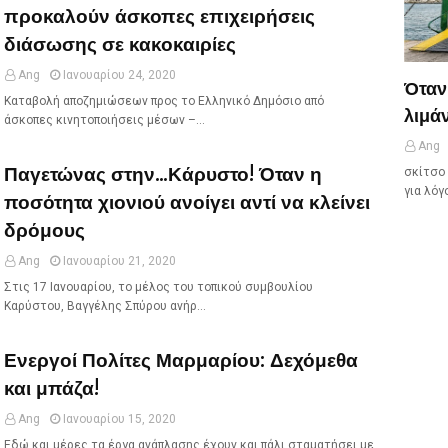
προκαλούν άσκοπες επιχειρήσεις
διάσωσης σε κακοκαιρίες
Ang
Ιανουαρίου 24, 2020
Όταν
Καταβολή αποζημιώσεων προς το Ελληνικό Δημόσιο από
λιμάν
άσκοπες κινητοποιήσεις μέσων –…
Ang
Παγετώνας στην...Κάρυστο! Όταν η
σκίτσο 
για λόγ
ποσότητα χιονιού ανοίγει αντί να κλείνει
δρόμους
Ang
Ιανουαρίου 21, 2020
Στις 17 Ιανουαρίου, το μέλος του τοπικού συμβουλίου
Καρύστου, Βαγγέλης Σπύρου ανήρ…
Ενεργοί Πολίτες Μαρμαρίου: Δεχόμεθα
και μπάζα!
Ang
Ιανουαρίου 15, 2020
Εδώ και μέρες τα έργα ανάπλασης έχουν και πάλι σταματήσει με