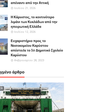
απέναντι από την Αττική
Ιουλίου 21, 2026
Η Κάρυστος, το κοντινότερο
λιμάνι των Κυκλάδων από την
ηπειρωτική Ελλάδα
Ιουλίου 12, 2026
Ευχαριστήριο προς το
Νοσοκομείου Καρύστου
απέστειλε το 1o Δημοτικό Σχολείο
Καρύστου
Φεβρουαρίου 28, 2023
εγμένο άρθρο
ER