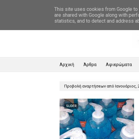
Αρχική Σελίδα
This site uses cookies from Google to d
are shared with Google along with perf
statistics, and to detect and address a
Αρχική
Άρθρα
Αφιερώματα
Προβολή αναρτήσεων από Ιανουάριος, 
SLIDER