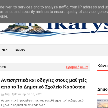
eliver its services and to analyze traffic. Your IP address and 
ormance and security metrics to ensure quality of service, gene
buse.
Νέα
Gallery
Κάντε
2020
Προβολή όλων
Αντισηπτικά και οδηγίες στους μαθητές
από το 1ο Δημοτικό Σχολείο Καρύστου
Δημοφ
Ang
Ιανουαρίου 30, 2020
Αντισηπτικά προμηθεύτηκε και τοποθέτησε το 1ο Δημοτικό
Σχολείο Καρύστου ενώ παράλλη…