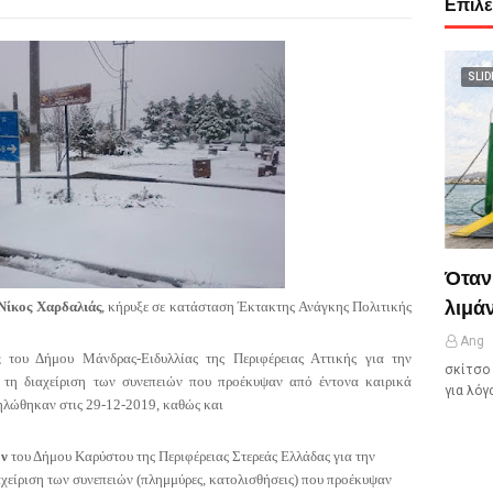
Επιλ
SLID
Όταν
λιμάν
Νίκος Χαρδαλιάς
, κήρυξε σε κατάσταση Έκτακτης Ανάγκης Πολιτικής
Ang
ς
του Δήμου Μάνδρας-Ειδυλλίας της Περιφέρειας Αττικής για την
σκίτσο 
 τη διαχείριση των συνεπειών που προέκυψαν από έντονα καιρικά
για λόγ
δηλώθηκαν στις 29-12-2019, καθώς και
ν
του Δήμου Καρύστου της Περιφέρειας Στερεάς Ελλάδας για την
χείριση των συνεπειών (πλημμύρες, κατολισθήσεις) που προέκυψαν