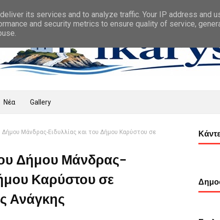
eliver its services and to analyze traffic. Your IP address and 
ormance and security metrics to ensure quality of service, gene
buse.
Νέα
Gallery
 Δήμου Μάνδρας-Ειδυλλίας και του Δήμου Καρύστου σε
Κάντε
του Δήμου Μάνδρας-
Δήμου Καρύστου σε
Δημοφ
ς Ανάγκης