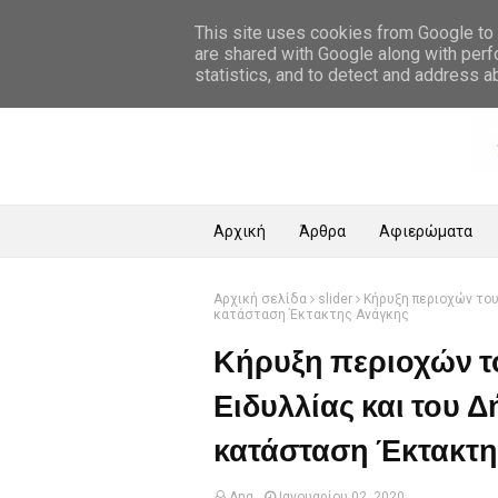
Αρχική Σελίδα
This site uses cookies from Google to d
are shared with Google along with perf
statistics, and to detect and address a
Αρχική
Άρθρα
Αφιερώματα
Αρχική σελίδα
slider
Κήρυξη περιοχών του
κατάσταση Έκτακτης Ανάγκης
Κήρυξη περιοχών 
Ειδυλλίας και του 
κατάσταση Έκτακτη
Ang
Ιανουαρίου 02, 2020