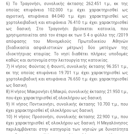
6) Το Τραγονήσι, συνολικής έκτασης 262.451 τ.μ., εκ της
οποίας επιφάνεια 102.000 τ.μ. έχει χαρακτηρισθεί ως
αγροτική, επιφάνεια 84.040 τ.μ. έχει χαρακτηρισθεί ως
χορτολειβαδική και επιφάνεια 76.410 τ.μ. έχει χαρακτηρισθεί
ως δασική. Στο Τραγονήσι βρίσκεται κατοικία, που
χρησιμοποιείται από τον έτερο εκ των 5 4 ο φύλλο της /2019
απόφασης του Μονομελούς Πρωτοδικείου Αθηνών
(διαδικασία ασφαλιστικών μέτρων) δύο μετόχων της
ιδιοκτήτριας εταιρίας. Το νησί διαθέτει πλήρεις υποδομές
καθώς και αυτονομία στην λειτουργία της κατοικίας.
7) Η νήσος Φούντας ή Φουντί, συνολικής έκτασης 96.351 τ.μ.,
εκ της οποίας επιφάνεια 19.701 τ.μ. έχει χαρακτηρισθεί ως
χορτολειβαδική και επιφάνεια 76.650 τ.μ. έχει χαρακτηρισθεί
ως δασική.
8) Η νήσος Μακρονήσι ή Μακρύ, συνολικής έκτασης 21.950 τ.μ.,
που έχει χαρακτηρισθεί εξ ολοκλήρου ως δασική.
9) Η νήσος Ποντικονήσι, συνολικής έκτασης 10.700 τ.μ., που
έχει χαρακτηρισθεί εξ ολοκλήρου ως δασική.
10) Η νήσος Προσονήσι, συνολικής έκτασης 22.900 τ.μ., που
έχει χαρακτηρισθεί εξ ολοκλήρου ως δασική. Η Μεγαλόνησος
περιλαμβάνεται στην κατηγορία των νησιών με δυνατότητα