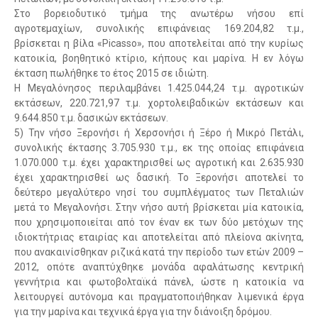
Στο βορειοδυτικό τμήμα της ανωτέρω νήσου επί
αγροτεμαχίων, συνολικής επιφάνειας 169.204,82 τ.μ.,
βρίσκεται η βίλα «Picasso», που αποτελείται από την κυρίως
κατοικία, βοηθητικό κτίριο, κήπους και μαρίνα. Η εν λόγω
έκταση πωλήθηκε το έτος 2015 σε ιδιώτη.
Η Μεγαλόνησος περιλαμβάνει 1.425.044,24 τ.μ. αγροτικών
εκτάσεων, 220.721,97 τ.μ. χορτολειβαδικών εκτάσεων και
9.644.850 τ.μ. δασικών εκτάσεων.
5) Την νήσο Ξερονήσι ή Χερσονήσι ή Ξέρο ή Μικρό Πετάλι,
συνολικής έκτασης 3.705.930 τ.μ., εκ της οποίας επιφάνεια
1.070.000 τ.μ. έχει χαρακτηρισθεί ως αγροτική και 2.635.930
έχει χαρακτηρισθεί ως δασική. Το Ξερονήσι αποτελεί το
δεύτερο μεγαλύτερο νησί του συμπλέγματος των Πεταλιών
μετά το Μεγαλονήσι. Στην νήσο αυτή βρίσκεται μία κατοικία,
που χρησιμοποιείται από τον έναν εκ των δύο μετόχων της
ιδιοκτήτριας εταιρίας και αποτελείται από πλείονα ακίνητα,
που ανακαινίσθηκαν ριζικά κατά την περίοδο των ετών 2009 –
2012, οπότε αναπτύχθηκε μονάδα αφαλάτωσης κεντρική
γεννήτρια και φωτοβολταϊκά πάνελ, ώστε η κατοικία να
λειτουργεί αυτόνομα και πραγματοποιήθηκαν λιμενικά έργα
για την μαρίνα και τεχνικά έργα για την διάνοιξη δρόμου.