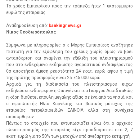
Το χρέος Εμπειρίκου προς την τράπεζα ήταν 1 εκατομμύριο
ευρώ της εταιρείας
Αναδημοσίευση από:
bankingnews.gr
Νίκος Θεοδωρόπουλος
Σύμφωνα με πληροφορίες ο κ Μαρής Εμπειρίκος αναζήτησε
πιστωτή για την εξόφληση του χρέους χωρίς όμως να βρει
ανταπόκριση και αναμένει την εξέλιξη του πλειστηριασμού
που στο ενδεχόμενο εκδήλωσης αγοραστικού ενδιαφέροντος
θα αποκτήσει άμεση ρευστότητα 24 εκατ. ευρώ αφού η τιμή
της πρώτης προσφοράς είναι 25.745.000 ευρώ.
Αρχικά για τη διαδικασία του πλειστηριασμού είχαν
εκδηλώσει ενδιαφέρον η Οικογένεια του Γιώργου Δαυίδ καθώς
η κόρη διαθέτει έπαυλη μεγάλης αξίας σε ένα από τα νησιά, και
ο εφοπλιστής Ηλία Καρνέσης και βασικός μέτοχος της
εταιρείας πετρελαιοειδών ΕΛΙΝΟΙΛ αλλά στη συνέχεια
αποσύρθηκαν
Πάντως το στοιχείο που εντυπωσιάζει είναι ότι ο αρχικός
πλειστηριασμός της εταιρείας είχε προσδιοριστεί στα 2, 7
εκατ. ευρώ για το 50% των μετοχών από ανεξάρτητο εκτιμητή.