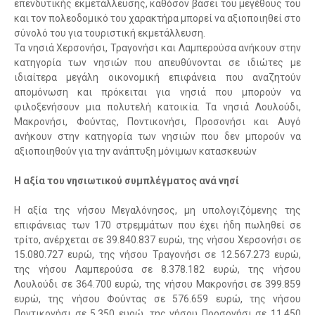
επενδυτικής εκμετάλλευσης, καθόσον βάσει του μεγέθους του
και τον πολεοδομικό του χαρακτήρα μπορεί να αξιοποιηθεί στο
σύνολό του για τουριστική εκμετάλλευση.
Τα νησιά Χερσονήσι, Τραγονήσι και Λαμπερούσα ανήκουν στην
κατηγορία των νησιών που απευθύνονται σε ιδιώτες με
ιδιαίτερα μεγάλη οικονομική επιφάνεια που αναζητούν
απομόνωση και πρόκειται για νησιά που μπορούν να
φιλοξενήσουν μια πολυτελή κατοικία. Τα νησιά Λουλούδι,
Μακρονήσι, Φούντας, Ποντικονήσι, Προσονήσι και Αυγό
ανήκουν στην κατηγορία των νησιών που δεν μπορούν να
αξιοποιηθούν για την ανάπτυξη μόνιμων κατασκευών
Η αξία του νησιωτικού συμπλέγματος ανά νησί
Η αξία της νήσου Μεγαλόνησος, μη υπολογιζόμενης της
επιφάνειας των 170 στρεμμάτων που έχει ήδη πωληθεί σε
τρίτο, ανέρχεται σε 39.840.837 ευρώ, της νήσου Χερσονήσι σε
15.080.727 ευρώ, της νήσου Τραγονήσι σε 12.567.273 ευρώ,
της νήσου Λαμπερούσα σε 8.378.182 ευρώ, της νήσου
Λουλούδι σε 364.700 ευρώ, της νήσου Μακρονήσι σε 399.859
ευρώ, της νήσου Φούντας σε 576.659 ευρώ, της νήσου
Ποντικονήσι σε 5.350 ευρώ, της νήσου Προσονήσι σε 11.450