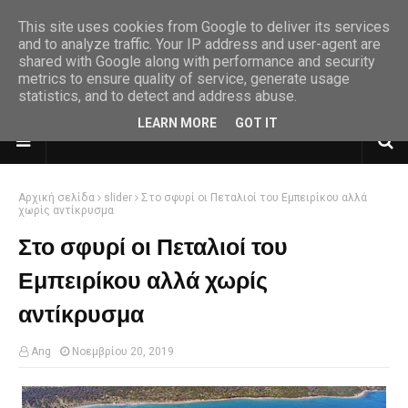
This site uses cookies from Google to deliver its services
and to analyze traffic. Your IP address and user-agent are
shared with Google along with performance and security
metrics to ensure quality of service, generate usage
statistics, and to detect and address abuse.
LEARN MORE
GOT IT
Αρχική σελίδα
slider
Στο σφυρί οι Πεταλιοί του Εμπειρίκου αλλά
χωρίς αντίκρυσμα
Στο σφυρί οι Πεταλιοί του
Εμπειρίκου αλλά χωρίς
αντίκρυσμα
Ang
Νοεμβρίου 20, 2019