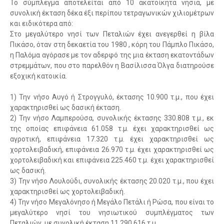
Το σύμπλεγμα αποτελείται από 10 ακατοίκητα νησιά, με
συνολική έκταση δέκα έξι περίπου τετραγωνικών χιλιομέτρων
και ειδικότερα από:
Στο μεγαλύτερο νησί των Πεταλιών έχει ανεγερθεί η βίλα
Πικάσο, όταν στη δεκαετία του 1980 , κόρη του Πάμπλο Πικάσο,
η Παλόμα αγόρασε με τον αδερφό της μια έκταση εκατοντάδων
στρεμμάτων, που στο παρελθόν η Βασίλισσα Όλγα διατηρούσε
εξοχική κατοικία.
1) Την νήσο Αυγό ή Στρογγυλό, έκτασης 10.900 τ.μ., που έχει
χαρακτηρισθεί ως δασική έκταση.
2) Την νήσο Λαμπερούσα, συνολικής έκτασης 330.808 τ.μ., εκ
της οποίας επιφάνεια 61.058 τ.μ. έχει χαρακτηρισθεί ως
αγροτική, επιφάνεια 17.320 τ.μ. έχει χαρακτηρισθεί ως
χορτολειβαδική, επιφάνεια 26.970 τ.μ. έχει χαρακτηρισθεί ως
χορτολειβαδική και επιφάνεια 225.460 τ.μ. έχει χαρακτηρισθεί
ως δασική.
3) Την νήσο Λουλούδι, συνολικής έκτασης 20.020 τ.μ., που έχει
χαρακτηρισθεί ως χορτολειβαδική.
4) Την νήσο Μεγαλόνησο ή Μεγάλο Πετάλι ή Ρώσα, που είναι το
μεγαλύτερο νησί του νησιωτικού συμπλέγματος των
Πεταλιών, με συνολική έκταση 11.290.616 τ.μ.