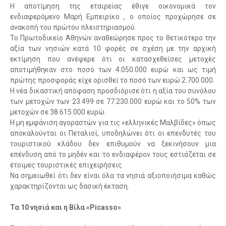
Η αποτίμηση της εταιρείας έθιγε οικονομικά τον
ενδιαφερόμενο Μαρή Εμπειρίκο , ο οποίος προχώρησε σε
ανακοπή του πρώτου πλειστηριασμού.
Το Πρωτοδικείο Αθηνών αναθεώρησε προς το θετικότερο την
αξία των νησιών κατά 10 φορές σε σχέση με την αρχική
εκτίμηση που ανέφερε ότι οι κατασχεθείσες μετοχές
αποτιμήθηκαν στο ποσό των 4.050.000 ευρώ και ως τιμή
πρώτης προσφοράς είχε ορισθεί το ποσό των ευρώ 2.700.000.
Η νέα δικαστική απόφαση προσδιόρισε ότι η αξία του συνόλου
των μετοχών των 23.499 σε 77.230.000 ευρώ και το 50% των
μετοχών σε 38.615.000 ευρώ.
Η μη εμφάνιση αγοραστών για τις «ελληνικές Μαλβίδες» όπως
αποκαλούνται οι Πεταλιοί, υποδηλώνει ότι οι επενδυτές του
τουριστικού κλάδου δεν επιθυμούν να ξεκινήσουν μια
επένδυση από το μηδέν και το ενδιαφέρον τους εστιάζεται σε
έτοιμες τουριστικές επιχειρήσεις.
Να σημειωθεί ότι δεν είναι όλα τα νησιά αξιοποιήσιμα καθώς
χαρακτηρίζονται ως δασική έκταση.
Τα 10 νησιά και η Βίλα «Picasso»