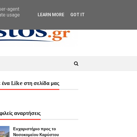
user-agent
rate usage
LEARN MORE
GOT IT
 ένα Like στη σελίδα μας
ιλείς αναρτήσεις
Ευχαριστήριο προς το
Νοσοκομείου Καρύστου