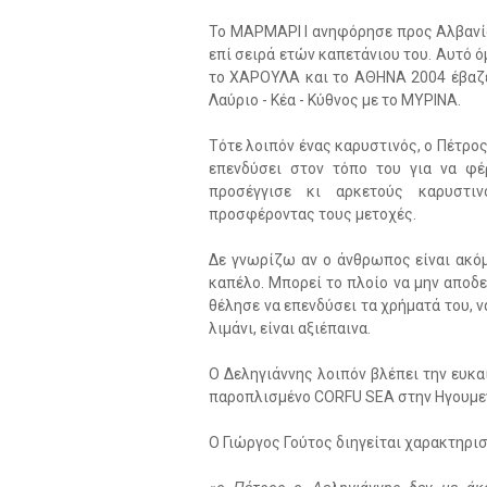
Το ΜΑΡΜΑΡΙ Ι ανηφόρησε προς Αλβανία
επί σειρά ετών καπετάνιου του. Αυτό 
το ΧΑΡΟΥΛΑ και το ΑΘΗΝΑ 2004 έβαζε
Λαύριο - Κέα - Κύθνος με το ΜΥΡΙΝΑ.
Τότε λοιπόν ένας καρυστινός, ο Πέτρο
επενδύσει στον τόπο του για να φέ
προσέγγισε κι αρκετούς καρυστι
προσφέροντας τους μετοχές.
Δε γνωρίζω αν ο άνθρωπος είναι ακό
καπέλο. Μπορεί το πλοίο να μην αποδε
θέλησε να επενδύσει τα χρήματά του, ν
λιμάνι, είναι αξιέπαινα.
Ο Δεληγιάννης λοιπόν βλέπει την ευκαι
παροπλισμένο CORFU SEA στην Ηγουμε
Ο Γιώργος Γούτος διηγείται χαρακτηρι