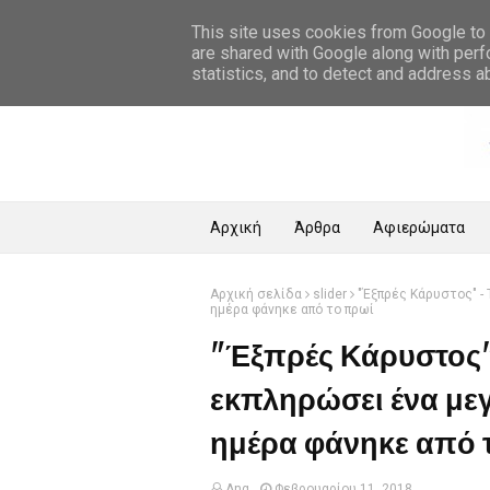
Αρχική Σελίδα
This site uses cookies from Google to d
are shared with Google along with perf
statistics, and to detect and address a
Αρχική
Άρθρα
Αφιερώματα
Αρχική σελίδα
slider
"Έξπρές Κάρυστος" - 
ημέρα φάνηκε από το πρωί
"Έξπρές Κάρυστος"
εκπληρώσει ένα μεγ
ημέρα φάνηκε από 
Ang
Φεβρουαρίου 11, 2018