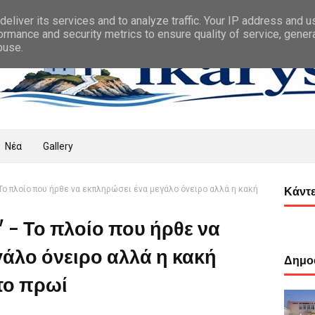
eliver its services and to analyze traffic. Your IP address and 
ormance and security metrics to ensure quality of service, gene
buse.
Νέα
Gallery
Το πλοίο που ήρθε να εκπληρώσει ένα μεγάλο όνειρο αλλά η κακή
Κάντε
 - Το πλοίο που ήρθε να
άλο όνειρο αλλά η κακή
Δημοφ
το πρωί