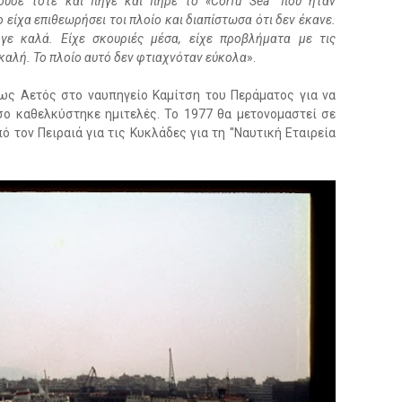
υσε τότε και πήγε και πήρε το «Corfu Sea” που ήταν
είχα επιθεωρήσει τοι πλοίο και διαπίστωσα ότι δεν έκανε.
ε καλά. Είχε σκουριές μέσα, είχε προβλήματα με τις
καλή. Το πλοίο αυτό δεν φτιαχνόταν εύκολα
».
ς Αετός στο ναυπηγείο Καμίτση του Περάματος για να
όσο καθελκύστηκε ημιτελές. Το 1977 θα μετονομαστεί σε
τον Πειραιά για τις Κυκλάδες για τη ''Ναυτική Εταιρεία