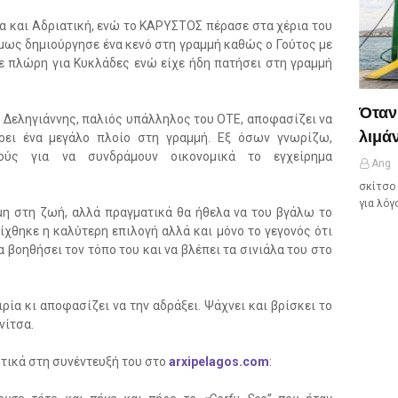
 και Αδριατική, ενώ το ΚΑΡΥΣΤΟΣ πέρασε στα χέρια του
όμως δημιούργησε ένα κενό στη γραμμή καθώς ο Γούτος με
 πλώρη για Κυκλάδες ενώ είχε ήδη πατήσει στη γραμμή
Όταν
ς Δεληγιάννης, παλιός υπάλληλος του ΟΤΕ, αποφασίζει να
λιμάν
ρει ένα μεγάλο πλοίο στη γραμμή. Εξ όσων γνωρίζω,
νούς για να συνδράμουν οικονομικά το εγχείρημα
Ang
σκίτσο 
για λόγ
μη στη ζωή, αλλά πραγματικά θα ήθελα να του βγάλω το
ίχθηκε η καλύτερη επιλογή αλλά και μόνο το γεγονός ότι
α βοηθήσει τον τόπο του και να βλέπει τα σινιάλα του στο
ρία κι αποφασίζει να την αδράξει. Ψάχνει και βρίσκει το
νίτσα.
στικά στη συνέντευξή του στο
arxipelagos.com
: