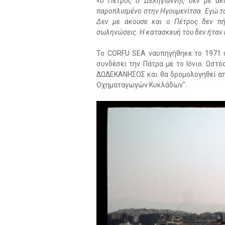
«
ο Πέτρος ο Δεληγιάννης δεν με άκο
παροπλισμένο στην Ηγουμενίτσα. Εγώ το 
Δεν με άκουσε και ο Πέτρος δεν πήγ
σωληνώσεις. Η κατασκευή του δεν ήταν 
Το CORFU SEA ναυπηγήθηκε το 1971 ω
συνδέσει την Πάτρα με το Ιόνιο. Ωστ
ΔΩΔΕΚΑΝΗΣΟΣ και θα δρομολογηθεί από 
Οχηματαγωγών Κυκλάδων".