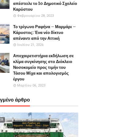
απέστειλε το 1o Δημοτικό Σχολείο
Καρύστου
Φεβρουαρίου 28, 2023
Το τρίγωνο Ραφήνα – Μαρμάρι –
Κάρυστος: Ένα νέο δίκτυο
απέναντι από την Αττική
Ιουλίου 21, 2026
Αποχαιρετιστήρια εκδήλωση σε
κλίμα συγκίνησης στο Διόκλειο
Νοσοκομείο προς τιμήν του
Τάσου Μίχα και απολογισμός
έργου
Μαρτίου 06, 2023
εγμένο άρθρο
ER