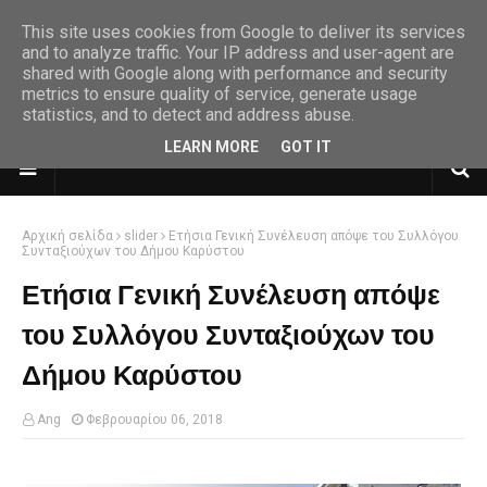
This site uses cookies from Google to deliver its services
and to analyze traffic. Your IP address and user-agent are
shared with Google along with performance and security
metrics to ensure quality of service, generate usage
statistics, and to detect and address abuse.
LEARN MORE
GOT IT
Αρχική σελίδα
slider
Ετήσια Γενική Συνέλευση απόψε του Συλλόγου
Συνταξιούχων του Δήμου Καρύστου
Ετήσια Γενική Συνέλευση απόψε
του Συλλόγου Συνταξιούχων του
Δήμου Καρύστου
Ang
Φεβρουαρίου 06, 2018