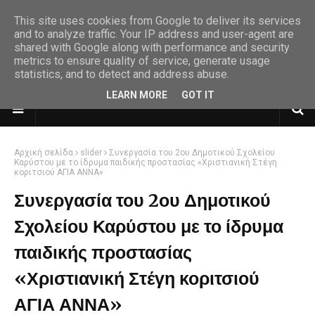
This site uses cookies from Google to deliver its services
and to analyze traffic. Your IP address and user-agent are
shared with Google along with performance and security
metrics to ensure quality of service, generate usage
statistics, and to detect and address abuse.
LEARN MORE
GOT IT
Αρχική σελίδα
slider
Συνεργασία του 2ου Δημοτικού Σχολείου
Καρύστου με το ίδρυμα παιδικής προστασίας «Χριστιανική Στέγη
κοριτσιού ΑΓΙΑ ΑΝΝΑ»
Συνεργασία του 2ου Δημοτικού
Σχολείου Καρύστου με το ίδρυμα
παιδικής προστασίας
«Χριστιανική Στέγη κοριτσιού
ΑΓΙΑ ΑΝΝΑ»