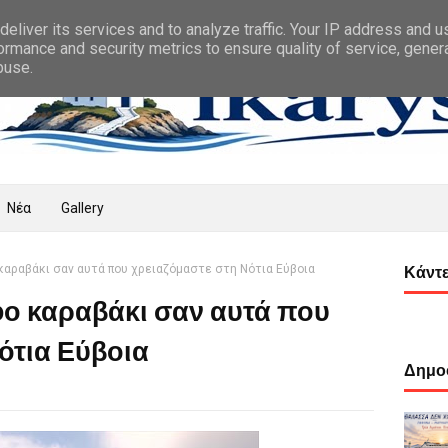
eliver its services and to analyze traffic. Your IP address and 
ormance and security metrics to ensure quality of service, gene
buse.
Νέα
Gallery
καραβάκι σαν αυτά που χρειαζόμαστε στη Νότια Εύβοια
Κάντε
ο καραβάκι σαν αυτά που
ότια Εύβοια
Δημοφ