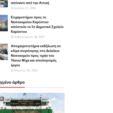
απέναντι από την Αττική
Ιουλίου 21, 2026
Ευχαριστήριο προς το
Νοσοκομείου Καρύστου
απέστειλε το 1o Δημοτικό Σχολείο
Καρύστου
Φεβρουαρίου 28, 2023
Αποχαιρετιστήρια εκδήλωση σε
κλίμα συγκίνησης στο Διόκλειο
Νοσοκομείο προς τιμήν του
Τάσου Μίχα και απολογισμός
έργου
Μαρτίου 06, 2023
εγμένο άρθρο
ER