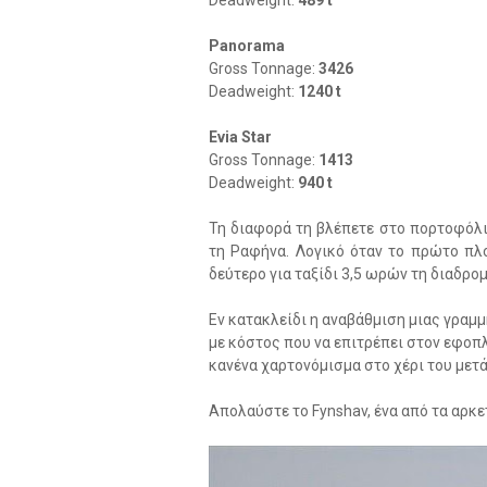
Deadweight:
489 t
Panorama
Gross Tonnage:
3426
Deadweight:
1240 t
Evia Star
Gross Tonnage:
1413
Deadweight:
940 t
Τη διαφορά τη βλέπετε στο πορτοφόλι 
τη Ραφήνα. Λογικό όταν το πρώτο πλο
δεύτερο για ταξίδι 3,5 ωρών τη διαδρο
Εν κατακλείδι η αναβάθμιση μιας γραμ
με κόστος που να επιτρέπει στον εφοπλ
κανένα χαρτονόμισμα στο χέρι του μετά
Απολαύστε το Fynshav, ένα από τα αρκε