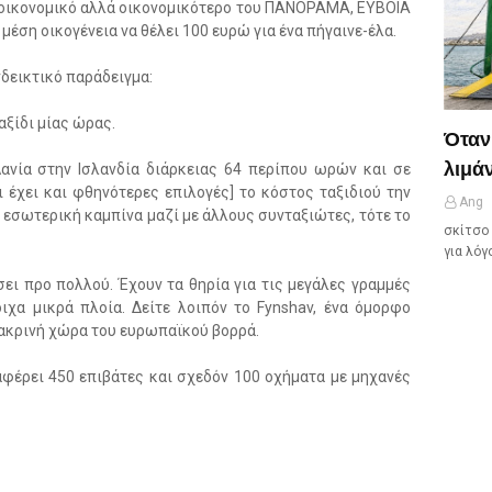
 οικονομικό αλλά οικονομικότερο του ΠΑΝΟΡΑΜΑ, ΕΥΒΟΙΑ
α μέση οικογένεια να θέλει 100 ευρώ για ένα πήγαινε-έλα.
δεικτικό παράδειγμα:
αξίδι μίας ώρας.
Όταν
λιμάν
Δανία στην Ισλανδία διάρκειας 64 περίπου ωρών και σε
 έχει και φθηνότερες επιλογές] το κόστος ταξιδιού την
Ang
ε εσωτερική καμπίνα μαζί με άλλους συνταξιώτες, τότε το
σκίτσο 
για λόγ
σει προ πολλού. Έχουν τα θηρία για τις μεγάλες γραμμές
οιχα μικρά πλοία. Δείτε λοιπόν το Fynshav, ένα όμορφο
μακρινή χώρα του ευρωπαϊκού βορρά.
αφέρει 450 επιβάτες και σχεδόν 100 οχήματα με μηχανές