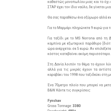
καθεστώς μονοπωλίου μιας και το όχι
ΣΤΑΡ έχει τον ίδιο ναύλο, δε γίνεται μι
Θα σας παραθέσω ένα οξύμωρο αλλά εν
Για το Μαρμάρι πληρώνετε 9 ευρώ για τ
Για ταξίδι με το MS Norrona από τη 
καμπίνα με εξωτερικό παράθυρο [διότι
ώρα ανέρχεται σε 5 ευρώ. Αν επιλέξετ
κόστος κατεβαίνει ακόμη περισσότερο.
Στη Δανία λοιπόν το θέμα το έχουν λύ
αλλά για τις μικρές έχουν τα αντίστ
καραβάκι του 1998 που ταξιδεύει στη 
Ένα 70μετρο πλοίο που μπορεί να μετ
B&W. Κάντε τις συγκρίσεις:
Fynshav
Gross Tonnage:
3380