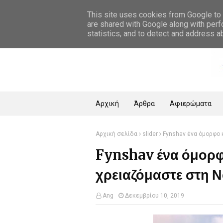
Αρχική Σελίδα
This site uses cookies from Google to d
are shared with Google along with perf
statistics, and to detect and address a
Αρχική
Άρθρα
Αφιερώματα
Αρχική σελίδα
slider
Fynshav ένα όμορφο 
Fynshav ένα όμορφ
χρειαζόμαστε στη Ν
Ang
Δεκεμβρίου 10, 2019