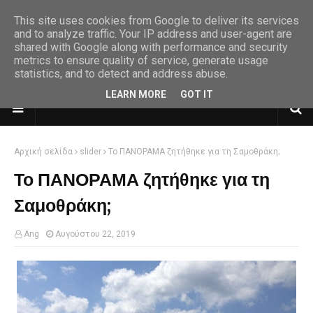
This site uses cookies from Google to deliver its services
and to analyze traffic. Your IP address and user-agent are
shared with Google along with performance and security
metrics to ensure quality of service, generate usage
statistics, and to detect and address abuse.
LEARN MORE
GOT IT
Αρχική σελίδα
slider
Το ΠΑΝΟΡΑΜΑ ζητήθηκε για τη Σαμοθράκη;
Το ΠΑΝΟΡΑΜΑ ζητήθηκε για τη
Σαμοθράκη;
Ang
Αυγούστου 22, 2019