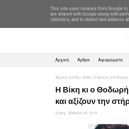
Αρχική Σελίδα
This site uses cookies from Google to d
are shared with Google along with perf
statistics, and to detect and address a
Αρχική
Άρθρα
Αφιερώματα
Αρχική σελίδα
slider
Η Βίκη κι ο Θοδωρής 
Η Βίκη κι ο Θοδωρή
και αξίζουν την στή
Ang
Μαΐου 09, 2019