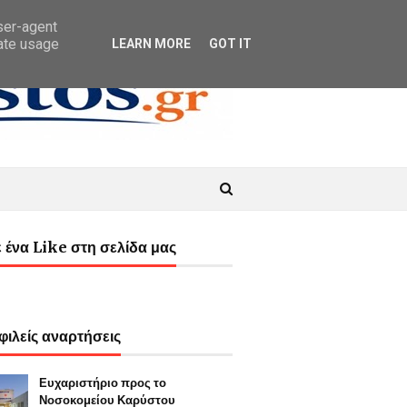
user-agent
rate usage
LEARN MORE
GOT IT
 ένα Like στη σελίδα μας
ιλείς αναρτήσεις
Ευχαριστήριο προς το
Νοσοκομείου Καρύστου