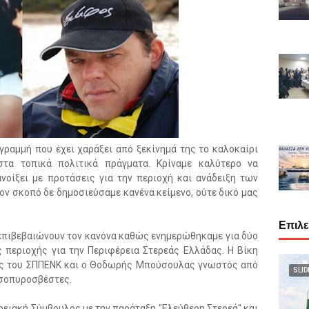
γραμμή που έχει χαράξει από ξεκίνημά της το καλοκαίρι
στα τοπικά πολιτικά πράγματα. Κρίναμε καλύτερο να
νοίξει με προτάσεις για την περιοχή και ανάδειξη των
ον σκοπό δε δημοσιεύσαμε κανένα κείμενο, ούτε δικό μας
Επιλ
 επιβεβαιώνουν τον κανόνα καθώς ενημερώθηκαμε για δύο
περιοχής για την Περιφέρεια Στερεάς Ελλάδας. Η Βίκη
λος του ΣΠΠΕΝΚ και ο Θοδωρής Μπούσουλας γνωστός από
SLID
ασοπυροσβέστες.
ειακή Σύμβουλος με την παράταξη "Ελεύθερη Στερεά" και