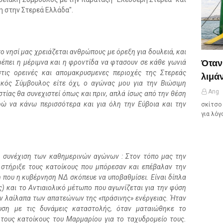
 στην Στερεά Ελλάδα".
ο νησί μας χρειάζεται ανθρώπους με όρεξη για δουλειά, και
Όταν
ρέπει η μέριμνα και η φροντίδα να φτασουν σε κάθε γωνιά
στις ορεινές και απομακρυσμενες περιοχές της Στερεάς
λιμάν
κός Σύμβουλος είτε όχι, ο αγώνας μου για την Βιώσιμη
Ang
τίας θα συνεχιστεί όπως και πριν, απλά ίσως από την θέση
ώ να κάνω περισσότερα και για όλη την Εύβοια και την
σκίτσο 
για λόγ
 η συνέχιση των καθημερινών αγώνων : Στον τόπο μας την
 στήριξε τους κατοίκους που μπόρεσαν και επέβαλαν την
 που η κυβέρνηση ΝΔ σκόπευε να υποβαθμίσει. Είναι δίπλα
 και το Αντιαιολικό μέτωπο που αγωνίζεται για την φύση
ην λαίλαπα των απατεώνων της «πράσινης» ενέργειας. Ήταν
υση με τις δυνάμεις καταστολής, όταν ματαιώθηκε το
τους κατοίκους του Μαρμαρίου για το ταχυδρομείο τους.