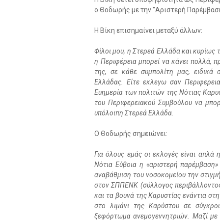
ο Θοδωρής με την "Αριστερή Παρέμβαση
Η Βίκη επισημαίνει μεταξύ άλλων:
Φίλοι μου, η Στερεά Ελλάδα και κυρίως τ
η Περιφέρεια μπορεί να κάνει πολλά, π
της, σε κάθε συμπολίτη μας, ειδικά 
Ελλάδας. Είτε εκλεγω σαν Περιφερεια
Ευημερία των πολιτών της Νότιας Καρυσ
του Περιφερειακού Συμβούλου να μπορ
υπόλοιπη Στερεά Ελλάδα.
Ο Θοδωρής σημειώνει:
Για όλους εμάς οι εκλογές είναι απλά
Νότια Εύβοια η «αριστερή παρέμβαση»
αναβάθμιση του νοσοκομείου την στιγμή
στον ΣΠΠΕΝΚ (σύλλογος περιβάλλοντος)
και τα βουνά της Καρυστίας ενάντια στ
στο λιμάνι της Καρύστου σε σύγκρο
ξεφόρτωμα ανεμογεννητριών. Μαζί με 