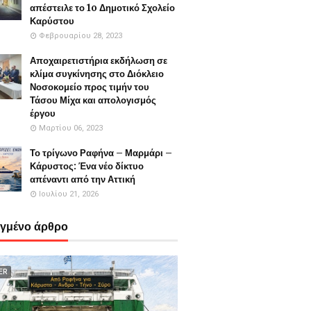
απέστειλε το 1o Δημοτικό Σχολείο
Καρύστου
Φεβρουαρίου 28, 2023
Αποχαιρετιστήρια εκδήλωση σε
κλίμα συγκίνησης στο Διόκλειο
Νοσοκομείο προς τιμήν του
Τάσου Μίχα και απολογισμός
έργου
Μαρτίου 06, 2023
Το τρίγωνο Ραφήνα – Μαρμάρι –
Κάρυστος: Ένα νέο δίκτυο
απέναντι από την Αττική
Ιουλίου 21, 2026
εγμένο άρθρο
ER