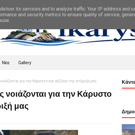
eliver its services and to analyze traffic. Your IP address and 
ormance and security metrics to ensure quality of service, gene
buse.
Νέα
Gallery
νοιάζονται για την Κάρυστο και αξίζουν την στήριξή μας
Κάντε
ς νοιάζονται για την Κάρυστο
ριξή μας
Δημοφ