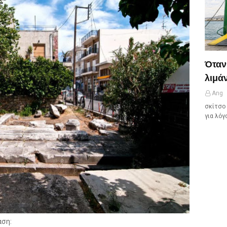
Όταν
λιμάν
Ang
σκίτσο 
για λόγ
αση: