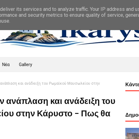
eliver its services and to analyze traffic. Your IP address and 
ormance and security metrics to ensure quality of service, gene
buse.
Νέα
Gallery
 ανάπλαση και ανάδειξη του Ρωμαϊκού Μαυσωλείου στην
Κάντε
ν ανάπλαση και ανάδειξη του
ου στην Κάρυστο - Πως θα
Δημοφ