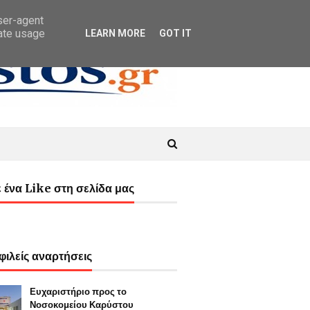
user-agent
rate usage
LEARN MORE
GOT IT
 ένα Like στη σελίδα μας
ιλείς αναρτήσεις
Ευχαριστήριο προς το
Νοσοκομείου Καρύστου