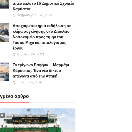
απέστειλε το 1o Δημοτικό Σχολείο
Καρύστου
Φεβρουαρίου 28, 2023
Αποχαιρετιστήρια εκδήλωση σε
κλίμα συγκίνησης στο Διόκλειο
Νοσοκομείο προς τιμήν του
Τάσου Μίχα και απολογισμός
έργου
Μαρτίου 06, 2023
Το τρίγωνο Ραφήνα – Μαρμάρι –
Κάρυστος: Ένα νέο δίκτυο
απέναντι από την Αττική
Ιουλίου 21, 2026
εγμένο άρθρο
ER