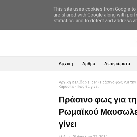
Αρχική Σελίδα
This site uses cookies from Google to d
are shared with Google along with perf
statistics, and to detect and address a
Αρχική
Άρθρα
Αφιερώματα
Αρχική σελίδα
slider
Πράσινο φως για την
Κάρυστο - Πως θα γίνει
Πράσινο φως για τη
Ρωμαϊκού Μαυσωλεί
γίνει
Ang
Απριλίου 27, 2019