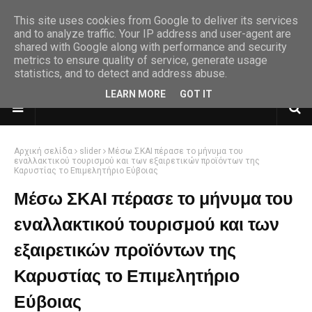
This site uses cookies from Google to deliver its services
and to analyze traffic. Your IP address and user-agent are
shared with Google along with performance and security
metrics to ensure quality of service, generate usage
statistics, and to detect and address abuse.
LEARN MORE
GOT IT
Αρχική σελίδα
slider
Μέσω ΣΚΑΙ πέρασε το μήνυμα του
εναλλακτικού τουρισμού και των εξαιρετικών προϊόντων της
Καρυστίας το Επιμελητήριο Εύβοιας
Μέσω ΣΚΑΙ πέρασε το μήνυμα του
εναλλακτικού τουρισμού και των
εξαιρετικών προϊόντων της
Καρυστίας το Επιμελητήριο
Εύβοιας