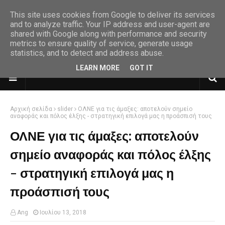
This site uses cookies from Google to deliver its services
and to analyze traffic. Your IP address and user-agent are
shared with Google along with performance and security
metrics to ensure quality of service, generate usage
statistics, and to detect and address abuse.
LEARN MORE
GOT IT
Αρχική σελίδα
slider
ΟΛΝΕ για τις άμαξες: αποτελούν σημείο
αναφοράς και πόλος έλξης - στρατηγική επιλογά μας η προάσπισή τους
ΟΛΝΕ για τις άμαξες: αποτελούν
σημείο αναφοράς και πόλος έλξης
- στρατηγική επιλογά μας η
προάσπισή τους
Ang
Ιουλίου 13, 2018