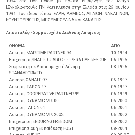
1994 στο Den Helder με πρώτο κυβερνήτη τον Ανπχο
Ι.Εγκολφόπουλο ΠΝ. Κατέπλευσε στην Ελλάδα στις 26 Ιουνίου
1994. Του ιδίου τύπου: ΕΛΛΗ, ΛΗΜΝΟΣ, ΑΙΓΑΙΟΝ, ΝΑΒΑΡΙΝΟΝ,
ΚΟΥΝΤΟΥΡΙΩΤΗΣ, ΜΠΟΥΜΠΟΥΛΙΝΑ και ΚΑΝΑΡΗΣ.
Αποστολές - Συμμετοχή Σε Διεθνείς Ασκήσεις
ΟΝΟΜΑ
ΑΠΟ
Aσκηση ΜΑRITIME PARTNER 94
10-1994
ΕπιχείρησηSHARP-GUARD COOPERATIVE RESCUE
06-1995
Συμμετοχή σε Διασυμμαχική Δύναμη
08-1996
STANAVFORMED
Aσκηση CANALE 97
05-1997
Aσκηση ΤΑPΟΝ 97
09-1997
Aσκηση COOPERATIVE PARTNER 99
06-1999
Aσκηση DYNAMIC MIX 00
05-2000
Aσκηση ΤΑΡΟΝ 01
06-2001
Aσκηση DYNAMIC MIX 2002
05-2002
Επιχείρηση ENDURING FREEDOM
08-2002
Επιχειρησιακή Εκπαίδευση FOST
08-2004