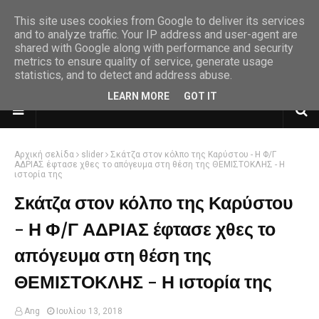
This site uses cookies from Google to deliver its services
and to analyze traffic. Your IP address and user-agent are
shared with Google along with performance and security
metrics to ensure quality of service, generate usage
statistics, and to detect and address abuse.
LEARN MORE
GOT IT
Αρχική σελίδα
slider
Σκάτζα στον κόλπο της Καρύστου - Η Φ/Γ
ΑΔΡΙΑΣ έφτασε χθες το απόγευμα στη θέση της ΘΕΜΙΣΤΟΚΛΗΣ - Η
ιστορία της
Σκάτζα στον κόλπο της Καρύστου
- Η Φ/Γ ΑΔΡΙΑΣ έφτασε χθες το
απόγευμα στη θέση της
ΘΕΜΙΣΤΟΚΛΗΣ - Η ιστορία της
Ang
Ιουλίου 13, 2018