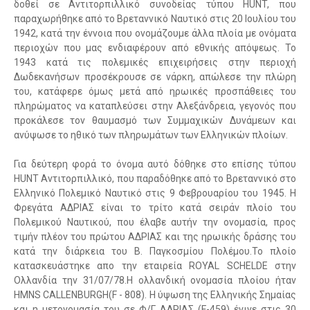
δοθεί σε Αντιτορπιλλικό συνοδείας τύπου HUNT, που
παραχωρήθηκε από το Βρεταννικό Ναυτικό στις 20 Ιουλίου του
1942, κατά την έννοια που ονομάζουμε άλλα πλοία με ονόματα
περιοχών που μας ενδιαφέρουν από εθνικής απόψεως. To
1943 κατά τις πολεμικές επιχειρήσεις στην περιοχή
Δωδεκανήσων προσέκρουσε σε νάρκη, απώλεσε την πλώρη
του, κατάφερε όμως μετά από ηρωικές προσπάθειες του
πληρώματος να καταπλεύσει στην Αλεξάνδρεια, γεγονός που
προκάλεσε τον θαυμασμό των Συμμαχικών Δυνάμεων και
ανύψωσε το ηθικό των πληρωμάτων των Ελληνικών πλοίων.
Για δεύτερη φορά το όνομα αυτό δόθηκε στο επίσης τύπου
HUNT Αντιτορπιλλικό, που παραδόθηκε από το Βρεταννικό στο
Ελληνικό Πολεμικό Ναυτικό στις 9 Φεβρουαρίου του 1945. Η
Φρεγάτα ΑΔΡΙΑΣ είναι το τρίτο κατά σειράν πλοίο του
Πολεμικού Ναυτικού, που έλαβε αυτήν την ονομασία, προς
τιμήν πλέον του πρώτου ΑΔΡΙΑΣ και της ηρωικής δράσης του
κατά την διάρκεια του Β. Παγκοσμίου Πολέμου.To πλοίο
κατασκευάστηκε απο την εταιρεία ROYAL SCHELDE στην
Ολλανδία την 31/07/78.Η ολλανδική ονομασία πλοίου ήταν
ΗΜΝS CALLENBURGH(F - 808). Η ύψωση της Ελληνικής Σημαίας
και η μετονομασία του σε Φ/Γ ΑΔΡΙΑΣ (F-459) έγινε στις 30