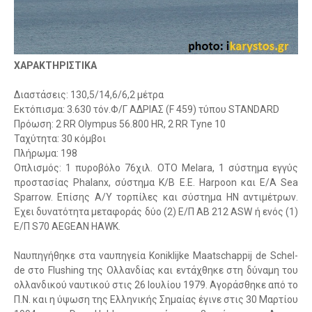
ΧΑΡΑΚΤΗΡΙΣΤΙΚΑ
Διαστάσεις: 130,5/14,6/6,2 μέτρα
Εκτόπισμα: 3.630 τόν.Φ/Γ ΑΔΡΙΑΣ (F 459) τύπου STANDARD
Πρόωση: 2 RR Olympus 56.800 HR, 2 RR Tyne 10
Ταχύτητα: 30 κόμβοι
Πλήρωμα: 198
Οπλισμός: 1 πυροβόλο 76χιλ. ΟΤΟ Melara, 1 σύστημα εγγύς
προστασίας Phalanx, σύστημα Κ/Β Ε.Ε. Harpoon και Ε/Α Sea
Sparrow. Επίσης Α/Υ τορπίλες και σύστημα ΗΝ αντιμέτρων.
Έχει δυνατότητα μεταφοράς δύο (2) Ε/Π AB 212 ASW ή ενός (1)
Ε/Π S70 AEGEAN HAWK.
Ναυπηγήθηκε στα ναυπηγεία Koniklijke Maatschappij de Schel-
de στο Flushing της Ολλανδίας και εντάχθηκε στη δύναμη του
ολλανδικού ναυτικού στις 26 Ιουλίου 1979. Αγοράσθηκε από το
Π.Ν. και η ύψωση της Ελληνικής Σημαίας έγινε στις 30 Μαρτίου