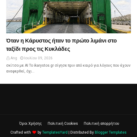
Όταν η Κάρυστος ήταν το πρώτο λιμάνι στο
ταξίδι προς τις Κυκλάδες
Ang
Ιουλίου 09, 2026
σκίτσο με ΑΙ Το ikarystos.gr σίγησε πριν από καιρό για λόγους που έχουν
αναφερθεί, όχι…
Όροι Χρήσης
Πολιτική Cookies
Πολιτική απορρήτου
Crafted with
by
TemplatesYard
| Distributed By
Blogger Templates