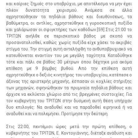
και καίριες ζημιές στο υποβρύχιο, με αποτέλεσμα να μην έχει
πλέον δυνατότητα χειρισμού. Ανάμεσα σε άλλα
αχρηστεύθηκαν τα πηδάλια βάθους και διευθύνσεως, τα
βαθύμετρα, οι αντλίες, αχρηστεύθηκε η γυροσκοπική πυξίδα
και χαλάρωσαν οι σφιγκτήρες των καθόδων.[59] Στις 21:00 το
ΤΡΙΤΩΝ ανήλθε σε περισκοπικό βάθος με σκοπό να
προσανατολισθεί, καθώς χωρίς πυξίδα είχε χάσει το ακριβές
στίγμα του. Την στιγμή αυτή αντελήφθη το ανθυποβρυχιακό να
κατευθύνεται εναντίον του με μεγάλη ταχύτητα. Καταδύθηκε
τότε και πάλι σε βάθος 30 μέτρων όπου δέχτηκε μια ακόμα
επίθεση με 9 βόμβες βυθού. Από την επίθεση αυτή
αχρηστεύθηκε ο δεξιός κινητήρας του υποβρυχίου, κατέπεσε ο
άξονας της αριστερής μηχανής, έσπασαν οι κοχλίες στήριξης
των μηχανών, σφηνώθηκαν τα πρυμναία πηδάλια βάθους και
άρχισε να εκλύεται χλώριο από τις βρεγμένες συστοιχίες. Για
τον κυβερνήτη του ΤΡΙΤΩΝ στην δυσμενή αυτή θέση υπήρχαν
δυο επιλογές: Να αναδυθεί και να παραδοθεί ειρηνικά ή να
αναδυθεί και να πολεμήσει. Προτίμησε την δεύτερη.
Στις 22:00, πεντέμισι ώρες μετά την πρώτη επίθεση, ο
κυβερνήτης του ΤΡΙΤΩΝ, Ε. Κοντογιάννης, διέταξε ανάδυση και