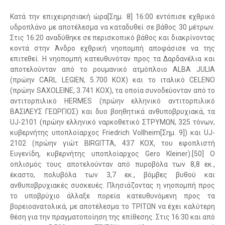
Κατά την επιχειρησιακή ώρα[Σημ. 8] 16:00 εντόπισε εχθρικό
υδροπλάνο με αποτέλεσμα να καταδυθεί σε βάθος 30 μέτρων.
Στις 16:20 αναδύθηκε σε περισκοπικό βάθος και διακρίνοντας
κοντά στην Άνδρο εχθρική νηοπομπή αποφάσισε να της
επιτεθεί. Η νηοπομπή κατευθυνόταν προς τα Δαρδανέλια και
αποτελούνταν από το ρουμανικό ατμόπλοιο ALBA JULIA
(πρώην CARL LEGIEN, 5.700 ΚΟΧ) και το ιταλικό CELENO
(πρώην SAXOLEINE, 3.741 ΚΟΧ), τα οποία συνοδεύονταν από το
αντιτορπιλικό HERMES (πρώην ελληνικό αντιτορπιλικό
ΒΑΣΙΛΕΥΣ ΓΕΩΡΓΙΟΣ) και δυο βοηθητικά ανθυποβρυχιακά, τα
UJ-2101 (πρώην ελληνικό ναρκοθετικό ΣΤΡΥΜΩΝ, 325 τόνων,
κυβερνήτης υποπλοίαρχος Friedrich Vollheim[Σημ. 9]) και UJ-
2102 (πρώην γιώτ BIRGITTA, 437 ΚΟΧ, του εφοπλιστή
Ευγενίδη, κυβερνήτης υποπλοίαρχος Gero Kleiner).[50] Ο
οπλισμός τους αποτελούνταν από πυροβόλα των 8,8 εκ.,
έκαστο, πολυβόλα των 3,7 εκ., βόμβες βυθού και
ανθυποβρυχιακές συσκευές. Πλησιάζοντας η νηοπομπή προς
το υποβρύχιο άλλαξε πορεία κατευθυνόμενη προς τα
βορειοανατολικά, με αποτέλεσμα το ΤΡΙΤΩΝ να έχει καλύτερη
θέση για την πραγματοποίηση της επίθεσης. Στις 16:30 και από