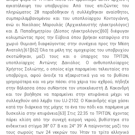
εγκατάλειψη του υποβρυχίου. Από τους επιζώντες του
πληρώματος 28 παραδόθηκαν ή συλλέχθηκαν αναίσθητοι,
συμπεριλαμβανομένου και του υποπλοίαρχου Κοντογιάννη,
ενώ οι Νικόλαος Μαρουλάς (Αρχικελευστής ηλεκτρολόγος)
και Δ. Παπαδημητρίου (Δίοπος ηλεκτρολόγος)[60] διέφυγαν
κολυμπώντας προς την Εύβοια όπου βρήκαν καταφύγιο στο
χωριό Θυμιανή διαφεύγοντας στην συνέχεια προς την Μέση
Ανατολή.[61][62] Όλα τα μέλη της ομοχειρίας του υποβρυχίου
σκοτώθηκαν, μαζί τους και ο ύπαρχος του ΤΡΙΤΩΝ,
υποπλοίαρχος Αντώνης Δανιόλος. Ο ανθυποπλοίαρχος
Χρήστος Σολιώτης, ο οποίος είχε παραμείνει τελευταίος στο
υποβρύχιο, αφού άνοιξε τα εξαεριστικά για να το βυθίσει
γρηγορότερα και να μην πέσει στα χέρια του εχθρού, πήδηξε
στην θάλασσα όπου συΝαντσε τον υποκελευστή Δ. Κακανδρή
και τον βοήθησε να παραμείνει στην επιφάνεια μέχρι να
συλλεχθούν από λέμβο του UJ-2102. Ο Κακανδρής είχε χάσει
κατά την διάρκεια της μάχης το ένα του πόδι και παρέμενε με
δυσκολία στην επιφάνεια.[63] Στις 22:35 το ΤΡΙΤΩΝ, έχοντας
πάρει κλίση από την συνεχή εισροή νερού, βυθίστηκε στο
ενδεικτικό στίγμα 38° 07´ Β και 24° 39´ Α παίρνοντας μαζί του
τους σωρούς των 24 νεκρών του. Ήταν το τρίτο ελληνικό