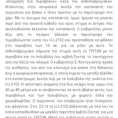
«εξόρμηση δια πυροβόλου» κατά του ανθυποβρυχιακού.
Φτάνοντας στην επιφάνεια άνοιξε την καταπακτή του
πυργίσκου και βγήκε ο ίδιος πρώτος με το περίστροφο στο
χέρι. Με το άνοιγμα της καταπακτής όμως άρχισε να μπαίνει
νερό από την ανοικτή κάθοδο και προς στιγμή οι άντρες που
ακολουθούσαν έκλεισαν την καταπακτή. Ο κυβερνήτης μόνος
έξω από το σκάφος άδειασε το περίστροφο του
πυροβολώντας κατά του UJ-2102 και προσπάθησε να φθάσει
στο πυροβόλο των 10 εκ. για να ρίξει με αυτό. Το
ανθυποβρυχιακό σάρωσε την στιγμή αυτή το ΤΡΙΤΩΝ με τα
πυροβόλα και τα πολυβόλα του, εμβολίζοντας το ταυτόχρονα
από την δεξιά του πλευρά. Ο κυβερνήτης Ε. Κοντογιάννης έχασε
τις αισθήσεις του από τον κλονισμό και έπεσε στη θάλασσα
ενώ η ομοχειρία επιφανείας, η οποία είχε εν τω μεταξύ εξέλθει
στο κατάστρωμα, άνοιξε πυρ με τα πολυβόλα της ενάντια στο
UJ-2102. Η απόσταση ανάμεσα στα δυο σκάφη ήταν γύρω στα
40 με 80 μέτρα και οι επιβαίνοντας σε αυτά έβαλαν εκτός των
πυροβόλων και των πολυβόλων, με φορητά όπλα και
χειροβομβίδες. Ο πυργίσκος του υποβρυχίου ήταν διάτρητος
και φλεγόταν. Στις 22:14 το UJ-2102 βάλλοντας με όλα του τα
όπλα κατευθύνθηκε με μεγάλη ταχύτητα εμβολίζοντας για μια
ακόμα φορά το ΤΡΙΤΩΝ. Μετά τον εμβολισμό αυτόν άρχισε η