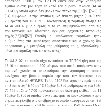
απόσταση 5.500 μ. το ΤΡΙΤΩΝ επιτέθηκε στην νηοπομπή
εξαπολύοντας μια τορπίλη κατά του ουραγού πλοίου (ALBA
JULIA) η οποία όμως δεν βρήκε τον στόχο της.[50][51][52][53]
[54] Σύμφωνα με την μεταπολεμική έκθεση μάχης (1946) του
κυβερνήτη του ΤΡΙΤΩΝ, Ε. Κοντογιάννη, η τορπίλη έπληξε το
ALBA JULIA χωρίς όμως αυτό να επιβεβαιώνεται από τις
πρωτογενείς και ιδιαίτερα έγκυρες αρχειακές ιστορικές
πηγές.[55][56][57] Επειδή οι υπόλοιπες τορπίλες ήταν
ρυθμισμένες για μικρότερες αποστάσεις και ο χρόνος δεν
επαρκούσε για μεταβολή της ρύθμισης τους, εξαπολύθηκε
μόνο μια τορπίλη ενάντια στον στόχο.
Το UJ-2102, το οποίο είχε εντοπίσει το ΤΡΙΤΩΝ ήδη από τις
16:10 σε απόσταση 1.400 μέτρων από αυτό, παρέμεινε στην
περιοχή χωρίς να ακολουθήσει την νηοπομπή η οποία
συνέχισε την βόρεια πορεία της υπό την διοίκηση του
αντιτορπιλικού HERMES. Το UJ-2102 ξεκίνησε την πρώτη του
επίθεση στις 16:40 με 13 βόμβες βυθού ρυθμισμένες για βάθη
70-125 μ.. Στις 17:00 πραγματοποίησε δεύτερη επίθεση με 11
βόμβες βυθού οι οποίες δεν κατάφεραν να προκαλέσουν καμία
σημαντική βλάβη στο υποβρύχιο το οποίο κατάφερε να κινηθεί
βόρεια με σκοπό να εξέλθει από το στενό του Κάβο Ντόρο. Μετά