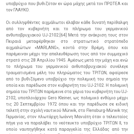
υποβρύχιο που βυθιζόταν εν ώρα μάχης μετά τον ΠΡΩΤΕΑ και
τον ΓΛΑΥΚΟ.
Οι συλληφθέντες αιχμάλωτοι έλαβαν κάθε δυνατή περίθαλψη
από τον κυβερνήτη και το πλήρωμα του γερμανικού
ανθυποβρυχιακού UJ-2102.[64] Μετά την ανάκριση τους στον
Πειραιά μεταφέρθηκαν στο στρατιωτικό στρατόπεδο
αιχμαλώτων «MARLANG», κοντά στην Βρέμη, όπου και
παρέμειναν μέχρι την απελευθέρωση τους από τον συμμαχικό
στρατό στις 28 Απριλίου 1945. Αμέσως μετά την μάχη και ενώ
το πλήρωμα του γερμανικού ανθυποβρυχιακού συνέλεγε
τραυματισμένα μέλη του πληρώματος του ΤΡΙΤΩΝ, αφαίρεσε
από το βυθιζόμενο υποβρύχιο την πολεμική του σημαία την
οποία και παρέδωσε στον κυβερνήτη του UJ-2102. Η πολεμική
σημαία του ΤΡΙΤΩΝ παρέμεινε στα χέρια του κυβερνήτη του UJ-
2102, υποπλοιάρχου Gero Kleiner, ως πολεμικό ενθύμιο μέχρι
τις 20 Σεπτεμβρίου 1972 όπου και την παρέδωσε σε ειδική
τελετή στην σχολή ναυτικού Mürwik, στο Flensburg-Mürwik της
Γερμανίας, στον πλωτάρχη Ιωάννη Μανιάτη όταν ο τελευταίος
πήγε για να παραλάβει το νεότευκτο υποβρύχιο ΤΡΙΤΩΝ II, το
οποίο ναυπηγήθηκε κατά παραγγελία της Ελλάδας από την