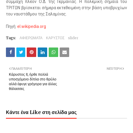
σύμμαχη πλέον Ο.Δ. της Γερμανίας. Η πολεμική σημαία του
ΤΡΙΤΩΝ βρίσκεται σήμερα εκτεθειμένη στην βάση υποβρυχίων
του ναυστάθμου της Σαλαμίνας.
Πηγή:
el.wikipedia.org
Tags:
ΑΦΙΕΡΩΜΑΤΑ
ΚΑΡΥΣΤΟΣ
slider
ΠΑΛΑΙΌΤΕΡΗ
ΝΕΌΤΕΡΗ
Κάρυστος ΙΙ, ήρθε πολλά
υποσχόμενο δίπλα στο θρύλο
αλλά έφυγε γρήγορα για άλλες
θάλασσες
Κάντε ένα Like στη σελίδα μας