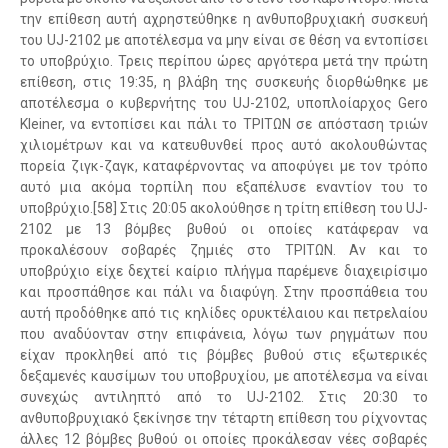
την επίθεση αυτή αχρηστεύθηκε η ανθυποβρυχιακή συσκευή
του UJ-2102 με αποτέλεσμα να μην είναι σε θέση να εντοπίσει
το υποβρύχιο. Τρεις περίπου ώρες αργότερα μετά την πρώτη
επίθεση, στις 19:35, η βλάβη της συσκευής διορθώθηκε με
αποτέλεσμα ο κυβερνήτης του UJ-2102, υποπλοίαρχος Gero
Kleiner, να εντοπίσει και πάλι το ΤΡΙΤΩΝ σε απόσταση τριών
χιλιομέτρων και να κατευθυνθεί προς αυτό ακολουθώντας
πορεία ζιγκ-ζαγκ, καταφέρνοντας να αποφύγει με τον τρόπο
αυτό μια ακόμα τορπίλη που εξαπέλυσε εναντίον του το
υποβρύχιο.[58] Στις 20:05 ακολούθησε η τρίτη επίθεση του UJ-
2102 με 13 βόμβες βυθού οι οποίες κατάφεραν να
προκαλέσουν σοβαρές ζημιές στο ΤΡΙΤΩΝ. Αν και το
υποβρύχιο είχε δεχτεί καίριο πλήγμα παρέμενε διαχειρίσιμο
και προσπάθησε και πάλι να διαφύγη. Στην προσπάθεια του
αυτή προδόθηκε από τις κηλίδες ορυκτέλαιου και πετρελαίου
που αναδύονταν στην επιφάνεια, λόγω των ρηγμάτων που
είχαν προκληθεί από τις βόμβες βυθού στις εξωτερικές
δεξαμενές καυσίμων του υποβρυχίου, με αποτέλεσμα να είναι
συνεχώς αντιληπτό από το UJ-2102. Στις 20:30 το
ανθυποβρυχιακό ξεκίνησε την τέταρτη επίθεση του ρίχνοντας
άλλες 12 βόμβες βυθού οι οποίες προκάλεσαν νέες σοβαρές