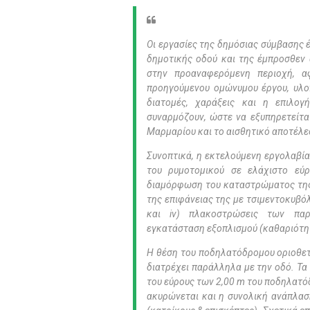
Οι εργασίες της δημόσιας σύμβασης 
δημοτικής οδού και της έμπροσθεν
στην προαναφερόμενη περιοχή, 
προηγούμενου ομώνυμου έργου, υλοπ
διατομές, χαράξεις και η επιλο
συναρμόζουν, ώστε να εξυπηρετείτα
Μαρμαρίου και το αισθητικό αποτέλεσ
Συνοπτικά, η εκτελούμενη εργολαβία
του ρυμοτομικού σε ελάχιστο εύ
διαμόρφωση του καταστρώματος της
της επιφάνειας της με τσιμεντοκυβό
και iv) πλακoστρώσεις των πα
εγκατάσταση εξοπλισμού (καθαριότητ
Η θέση του ποδηλατόδρομου οριοθετ
διατρέχει παράλληλα με την οδό. Τα
του εύρους των 2,00 m του ποδηλατό
ακυρώνεται και η συνολική ανάπλαση