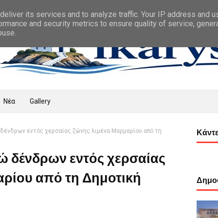
eliver its services and to analyze traffic. Your IP address and 
ormance and security metrics to ensure quality of service, gene
buse.
Νέα
Gallery
 δένδρων εντός χερσαίας ζώνης λιμένα Μαρμαρίου από τη
Κάντε
ώ δένδρων εντός χερσαίας
αρίου από τη Δημοτική
Δημοφ