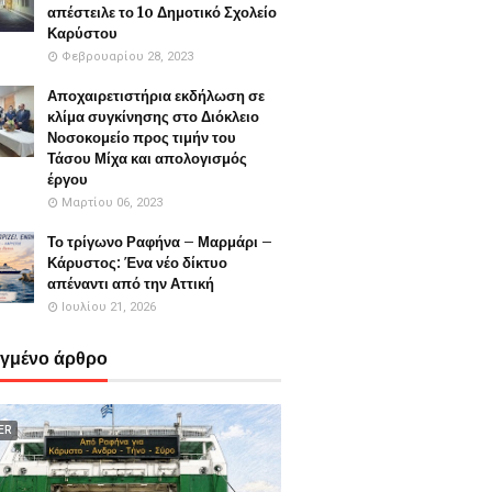
απέστειλε το 1o Δημοτικό Σχολείο
Καρύστου
Φεβρουαρίου 28, 2023
Αποχαιρετιστήρια εκδήλωση σε
κλίμα συγκίνησης στο Διόκλειο
Νοσοκομείο προς τιμήν του
Τάσου Μίχα και απολογισμός
έργου
Μαρτίου 06, 2023
Το τρίγωνο Ραφήνα – Μαρμάρι –
Κάρυστος: Ένα νέο δίκτυο
απέναντι από την Αττική
Ιουλίου 21, 2026
εγμένο άρθρο
ER