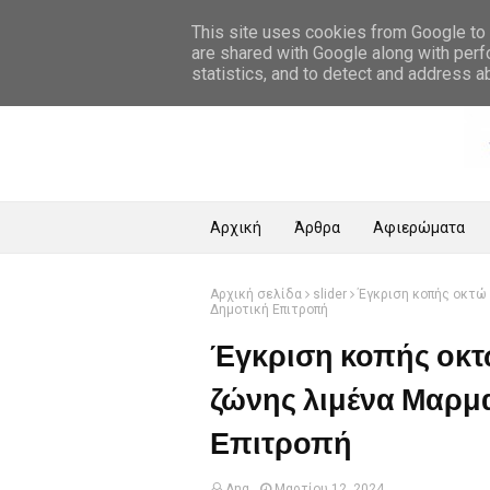
Αρχική Σελίδα
This site uses cookies from Google to d
are shared with Google along with perf
statistics, and to detect and address a
Αρχική
Άρθρα
Αφιερώματα
Αρχική σελίδα
slider
Έγκριση κοπής οκτώ
Δημοτική Επιτροπή
Έγκριση κοπής οκτ
ζώνης λιμένα Μαρμ
Επιτροπή
Ang
Μαρτίου 12, 2024