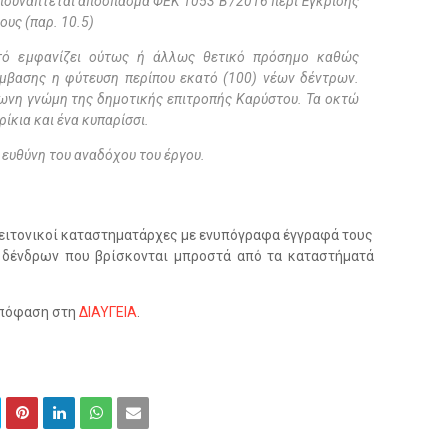
επισυνάπτεται απόσπασμα ΦΕΚ 1053 Β’/2016 περί Έγκρισης
υς (παρ. 10.5)
υτό εμφανίζει ούτως ή άλλως θετικό πρόσημο καθώς
μβασης η φύτευση περίπου εκατό (100) νέων δέντρων.
ωνη γνώμη της δημοτικής επιτροπής Καρύστου. Τα οκτώ
ίκια και ένα κυπαρίσσι.
 ευθύνη του αναδόχου του έργου.
γειτονικοί καταστηματάρχες με ενυπόγραφα έγγραφά τους
δένδρων που βρίσκονται μπροστά από τα καταστήματά
 απόφαση στη
ΔΙΑΥΓΕΙΑ
.