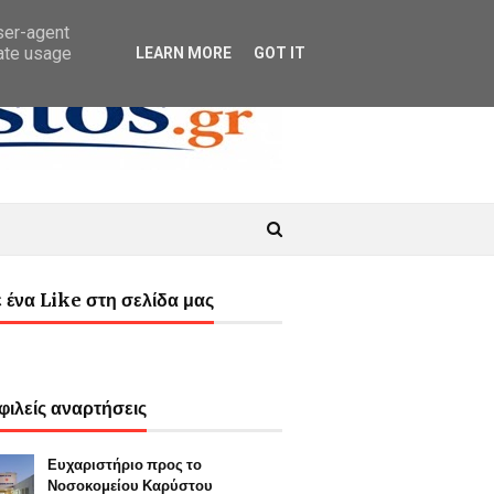
user-agent
rate usage
LEARN MORE
GOT IT
 ένα Like στη σελίδα μας
ιλείς αναρτήσεις
Ευχαριστήριο προς το
Νοσοκομείου Καρύστου