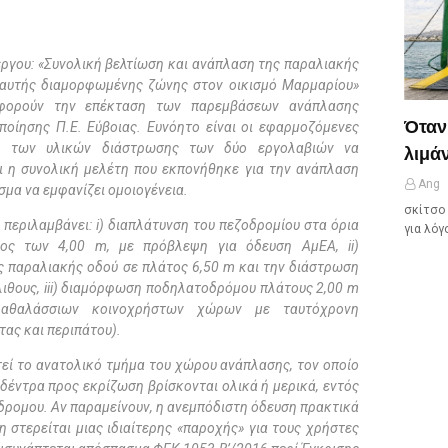
έργου: «Συνολική βελτίωση και ανάπλαση της παραλιακής
 αυτής διαμορφωμένης ζώνης στον οικισμό Μαρμαρίου»
αφορούν την επέκταση των παρεμβάσεων ανάπλασης
Όταν
οίησης Π.Ε. Εύβοιας. Ευνόητο είναι οι εφαρμοζόμενες
γή των υλικών διάστρωσης των δύο εργολαβιών να
λιμάν
ι η συνολική μελέτη που εκπονήθηκε για την ανάπλαση
Ang
μα να εμφανίζει ομοιογένεια.
σκίτσο 
 περιλαμβάνει: i) διαπλάτυνση του πεζοδρομίου στα όρια
για λόγ
ρος των 4,00 m, με πρόβλεψη για όδευση ΑμΕΑ, ii)
 παραλιακής οδού σε πλάτος 6,50 m και την διάστρωση
λιθους, iii) διαμόρφωση ποδηλατοδρόμου πλάτους 2,00 m
ραθαλάσσιων κοινοχρήστων χώρων με ταυτόχρονη
ας και περιπάτου).
εί το ανατολικό τμήμα του χώρου ανάπλασης, τον οποίο
 δέντρα προς εκρίζωση βρίσκονται ολικά ή μερικά, εντός
δρομου. Αν παραμείνουν, η ανεμπόδιστη όδευση πρακτικά
 στερείται μιας ιδιαίτερης «παροχής» για τους χρήστες