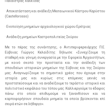
Παλαίστρας Χαλκίδας
· Αποκατάσταση και ανάδειξη Μεσαιωνικού Κάστρου Καρύστου
(Castellorosso)
· Ενοποίηση μνημείων αρχαιολογικού χώρου Ερέτριας
· Ανάδειξη μνημείων Καστροπολιτείας Σκύρου
Με το πέρας της συνάντησης, ο Αντιπεριφερειάρχης Π.Ε.
Εύβοιας Γιώργος Κελαϊδίτης δήλωσε: «Συνεχίζουμε τη
σταθερή και γόνιμη συνεργασία με την Εφορεία Αρχαιοτήτων,
με κοινό σκοπό την προστασία και την ανάδειξη των
σπουδαίων ιστορικών μνημείων της Εύβοιας και της Σκύρου
μας. Αναγνωρίζουμε το σημαντικό χρέος που έχουμε στην
ιστορία μας και κυρίως στις επόμενες γενιές να
προστατεύσουμε και να αναδείξουμε το τεράστιο ιστορικό και
πολιτιστικό κεφάλαιο του τόπου μας. Καλλιεργούμε το έδαφος
πάνω στο οποίο επιθυμούμε να ξανανθίσουν και να
καρποφορήσουν σπουδαία μνημεία τα οποία βρίσκονται επί
σειρά ετών σε λήθαργο».