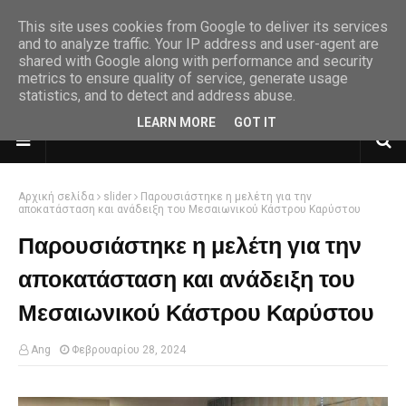
This site uses cookies from Google to deliver its services
and to analyze traffic. Your IP address and user-agent are
shared with Google along with performance and security
metrics to ensure quality of service, generate usage
statistics, and to detect and address abuse.
LEARN MORE
GOT IT
Αρχική σελίδα
slider
Παρουσιάστηκε η μελέτη για την
αποκατάσταση και ανάδειξη του Μεσαιωνικού Κάστρου Καρύστου
Παρουσιάστηκε η μελέτη για την
αποκατάσταση και ανάδειξη του
Μεσαιωνικού Κάστρου Καρύστου
Ang
Φεβρουαρίου 28, 2024