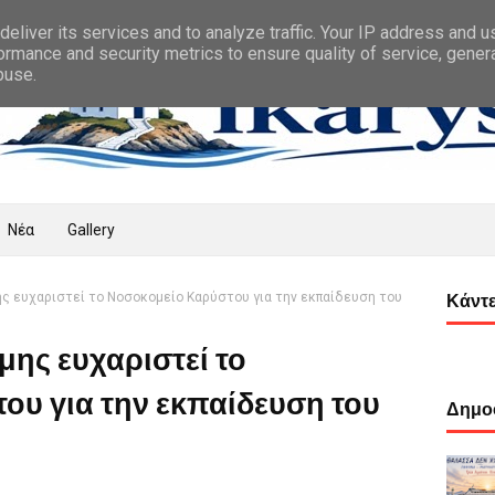
eliver its services and to analyze traffic. Your IP address and 
ormance and security metrics to ensure quality of service, gene
buse.
Νέα
Gallery
ς ευχαριστεί το Νοσοκομείο Καρύστου για την εκπαίδευση του
Κάντε
ης ευχαριστεί το
ου για την εκπαίδευση του
Δημοφ