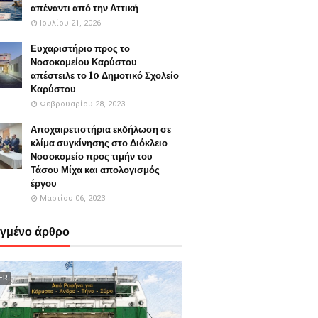
απέναντι από την Αττική
Ιουλίου 21, 2026
Ευχαριστήριο προς το
Νοσοκομείου Καρύστου
απέστειλε το 1o Δημοτικό Σχολείο
Καρύστου
Φεβρουαρίου 28, 2023
Αποχαιρετιστήρια εκδήλωση σε
κλίμα συγκίνησης στο Διόκλειο
Νοσοκομείο προς τιμήν του
Τάσου Μίχα και απολογισμός
έργου
Μαρτίου 06, 2023
εγμένο άρθρο
ER