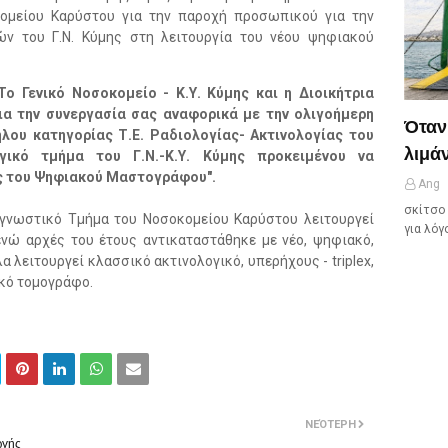
ομείου Καρύστου για την παροχή προσωπικού για την
ών του Γ.Ν. Κύμης στη λειτουργία του νέου ψηφιακού
Το Γενικό Νοσοκομείο - Κ.Υ. Κύμης και η Διοικήτρια
ια την συνεργασία σας αναφορικά με την ολιγοήμερη
Όταν
ήλου κατηγορίας Τ.Ε. Ραδιολογίας- Ακτινολογίας του
λιμάν
ογικό τμήμα του Γ.Ν.-Κ.Υ. Κύμης προκειμένου να
ας του Ψηφιακού Μαστογράφου".
Ang
σκίτσο 
ιαγνωστικό Τμήμα του Νοσοκομείου Καρύστου λειτουργεί
για λόγ
ενώ αρχές του έτους αντικαταστάθηκε με νέο, ψηφιακό,
 λειτουργεί κλασσικό ακτινολογικό, υπερήχους - triplex,
ικό τομογράφο.
ΝΕΌΤΕΡΗ
ωγής