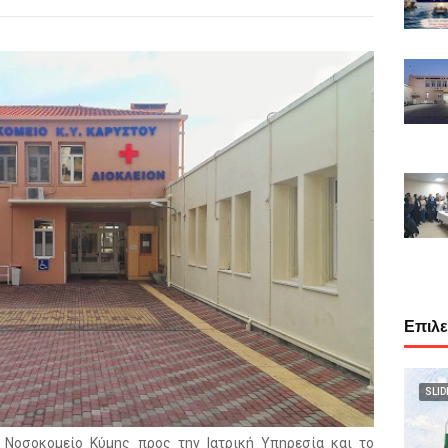
Επιλ
SLID
 Νοσοκομείο Κύμης προς την Ιατρική Υπηρεσία και το