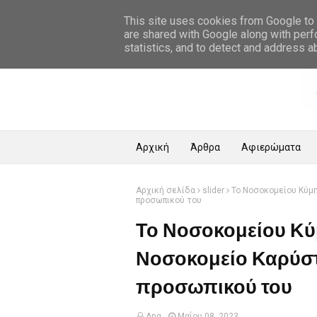
Αρχική Σελίδα
This site uses cookies from Google to d
are shared with Google along with perf
statistics, and to detect and address a
Αρχική
Άρθρα
Αφιερώματα
Αρχική σελίδα
slider
Το Νοσοκομείου Κύμη
προσωπικού του
Το Νοσοκομείου Κύμ
Νοσοκομείο Καρύστ
προσωπικού του
Ang
Μαΐου 08, 2023