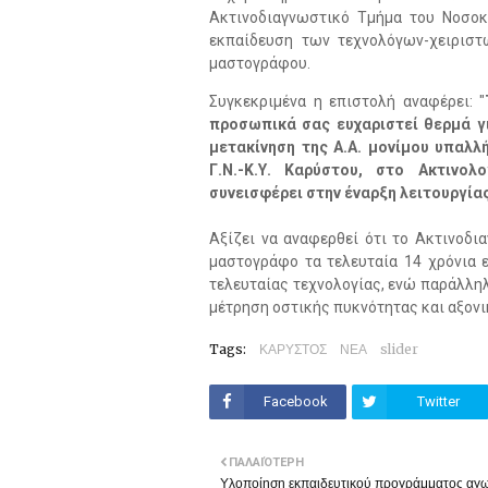
Ακτινοδιαγνωστικό Τμήμα του Νοσοκ
εκπαίδευση των τεχνολόγων-χειριστ
μαστογράφου.
Συγκεκριμένα η επιστολή αναφέρει: "
προσωπικά σας ευχαριστεί θερμά γ
μετακίνηση της Α.Α. μονίμου υπαλλ
Γ.Ν.-Κ.Υ. Καρύστου, στο Ακτινολ
συνεισφέρει στην έναρξη λειτουργί
Αξίζει να αναφερθεί ότι το Ακτινοδ
μαστογράφο τα τελευταία 14 χρόνια 
τελευταίας τεχνολογίας, ενώ παράλληλα
μέτρηση οστικής πυκνότητας και αξον
Tags:
ΚΑΡΥΣΤΟΣ
ΝΕΑ
slider
Facebook
Twitter
ΠΑΛΑΙΌΤΕΡΗ
Υλοποίηση εκπαιδευτικού προγράμματος αγ