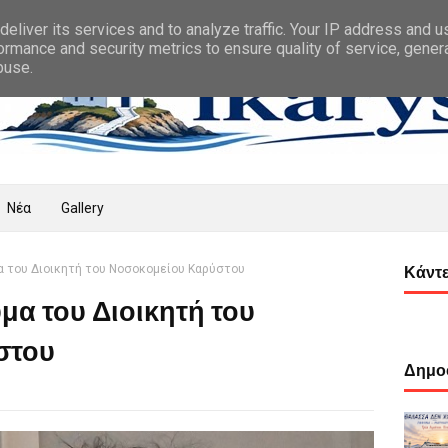
eliver its services and to analyze traffic. Your IP address and 
ormance and security metrics to ensure quality of service, gene
buse.
Νέα
Gallery
α του Διοικητή του Νοσοκομείου Καρύστου
Κάντε
α του Διοικητή του
στου
Δημοφ