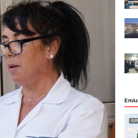
Επιλ
SLID