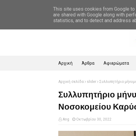
Αρχική Σελίδα
This site uses cookies from Google to d
are shared with Google along with perf
statistics, and to detect and address a
Αρχική
Άρθρα
Αφιερώματα
Αρχική σελίδα
slider
Συλλυπητήριο μήνυμ
Συλλυπητήριο μήνυμ
Νοσοκομείου Καρύ
Ang
Οκτωβρίου 30, 2022