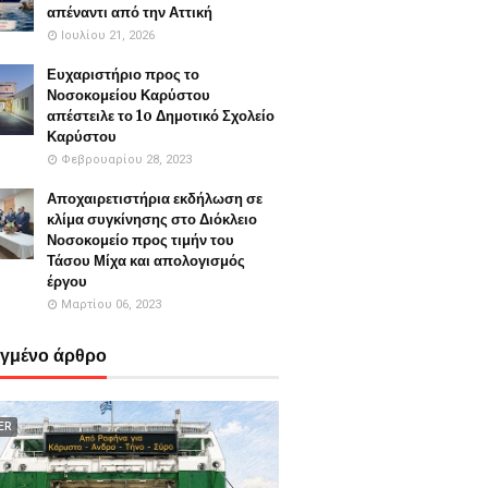
απέναντι από την Αττική
Ιουλίου 21, 2026
Ευχαριστήριο προς το
Νοσοκομείου Καρύστου
απέστειλε το 1o Δημοτικό Σχολείο
Καρύστου
Φεβρουαρίου 28, 2023
Αποχαιρετιστήρια εκδήλωση σε
κλίμα συγκίνησης στο Διόκλειο
Νοσοκομείο προς τιμήν του
Τάσου Μίχα και απολογισμός
έργου
Μαρτίου 06, 2023
εγμένο άρθρο
ER