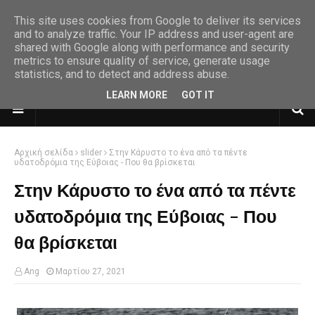
This site uses cookies from Google to deliver its services
and to analyze traffic. Your IP address and user-agent are
shared with Google along with performance and security
metrics to ensure quality of service, generate usage
statistics, and to detect and address abuse.
LEARN MORE
GOT IT
Αρχική σελίδα
slider
Στην Κάρυστο το ένα από τα πέντε
υδατοδρόμια της Εύβοιας - Που θα βρίσκεται
Στην Κάρυστο το ένα από τα πέντε
υδατοδρόμια της Εύβοιας - Που
θα βρίσκεται
Ang
Μαρτίου 27, 2021