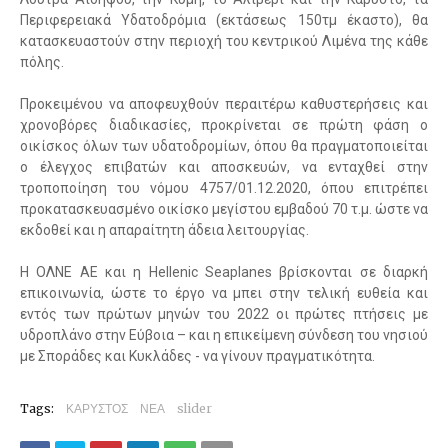
Περιφερειακά Υδατοδρόμια (εκτάσεως 150τμ έκαστο), θα
κατασκευαστούν στην περιοχή του κεντρικού Λιμένα της κάθε
πόλης.
Προκειμένου να αποφευχθούν περαιτέρω καθυστερήσεις και
χρονοβόρες διαδικασίες, προκρίνεται σε πρώτη φάση ο
οικίσκος όλων των υδατοδρομίων, όπου θα πραγματοποιείται
ο έλεγχος επιβατών και αποσκευών, να ενταχθεί στην
τροποποίηση του νόμου 4757/01.12.2020, όπου επιτρέπει
προκατασκευασμένο οικίσκο μεγίστου εμβαδού 70 τ.μ. ώστε να
εκδοθεί και η απαραίτητη άδεια λειτουργίας.
Η ΟΛΝΕ ΑΕ και η Hellenic Seaplanes βρίσκονται σε διαρκή
επικοινωνία, ώστε το έργο να μπει στην τελική ευθεία και
εντός των πρώτων μηνών του 2022 οι πρώτες πτήσεις με
υδροπλάνο στην Εύβοια – και η επικείμενη σύνδεση του νησιού
με Σποράδες και Κυκλάδες - να γίνουν πραγματικότητα.
Tags:
ΚΑΡΥΣΤΟΣ
ΝΕΑ
slider