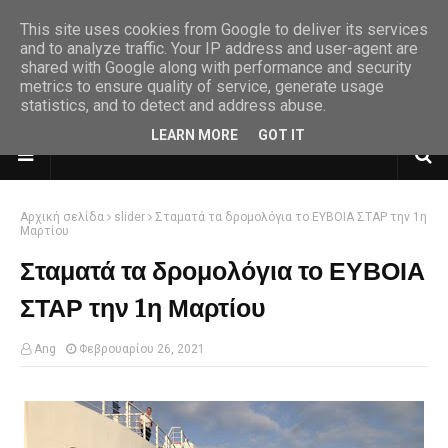
This site uses cookies from Google to deliver its services
and to analyze traffic. Your IP address and user-agent are
shared with Google along with performance and security
metrics to ensure quality of service, generate usage
statistics, and to detect and address abuse.
LEARN MORE
GOT IT
Αρχική σελίδα
slider
Σταματά τα δρομολόγια το ΕΥΒΟΙΑ ΣΤΑΡ την 1η
Μαρτίου
Σταματά τα δρομολόγια το ΕΥΒΟΙΑ
ΣΤΑΡ την 1η Μαρτίου
Ang
Φεβρουαρίου 26, 2021