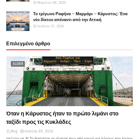
Μαρτίου 06, 2023
Το τρίγωνο Ραφήνα – Μαρμάρι – Κάρυστος: Ένα
νέο δίκτυο απέναντι από την Αττική
Ιουλίου 21, 2026
Επιλεγμένο άρθρο
SLIDER
Όταν η Κάρυστος ήταν το πρώτο λιμάνι στο
ταξίδι προς τις Κυκλάδες
Ang
Ιουλίου 09, 2026
σκίτσο με ΑΙ Το ikarystos.gr σίγησε πριν από καιρό για λόγους που έχουν