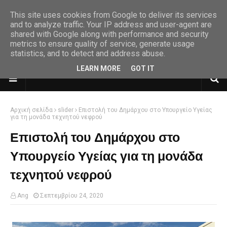
This site uses cookies from Google to deliver its services
and to analyze traffic. Your IP address and user-agent are
shared with Google along with performance and security
metrics to ensure quality of service, generate usage
statistics, and to detect and address abuse.
LEARN MORE
GOT IT
Αρχική σελίδα
slider
Επιστολή του Δημάρχου στο Υπουργείο Υγείας
για τη μονάδα τεχνητού νεφρού
Επιστολή του Δημάρχου στο
Υπουργείο Υγείας για τη μονάδα
τεχνητού νεφρού
Ang
Σεπτεμβρίου 24, 2020