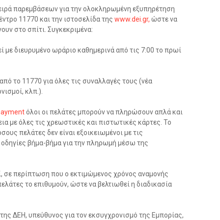
 σειρά παρεμβάσεων για την ολοκληρωμένη εξυπηρέτηση
ντρο 11770 και την ιστοσελίδα της
www.dei.gr,
ώστε να
ουν στο σπίτι. Συγκεκριμένα:
ί με διευρυμένο ωράριο καθημερινά από τις 7:00 το πρωί
από το 11770 για όλες τις συναλλαγές τους (νέα
ισμοί, κλπ.).
payment
όλοι οι πελάτες μπορούν να πληρώσουν απλά και
ια με όλες τις χρεωστικές και πιστωτικές κάρτες. Το
σους πελάτες δεν είναι εξοικειωμένοι με τις
 οδηγίες βήμα-βήμα για την πληρωμή μέσω της
ί, σε περίπτωση που ο εκτιμώμενος χρόνος αναμονής
πελάτες το επιθυμούν, ώστε να βελτιωθεί η διαδικασία
ης ΔΕΗ, υπεύθυνος για τον εκσυγχρονισμό της Εμπορίας,