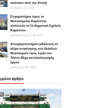
απέναντι από την Αττική
Ιουλίου 21, 2026
Ευχαριστήριο προς το
Νοσοκομείου Καρύστου
απέστειλε το 1o Δημοτικό Σχολείο
Καρύστου
Φεβρουαρίου 28, 2023
Αποχαιρετιστήρια εκδήλωση σε
κλίμα συγκίνησης στο Διόκλειο
Νοσοκομείο προς τιμήν του
Τάσου Μίχα και απολογισμός
έργου
Μαρτίου 06, 2023
εγμένο άρθρο
ER