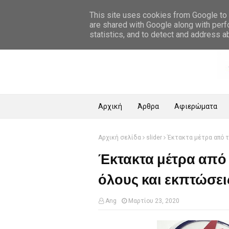
Αρχική Σελίδα
This site uses cookies from Google to d
are shared with Google along with perf
statistics, and to detect and address a
Αρχική
Άρθρα
Αφιερώματα
Αρχική σελίδα
slider
Έκτακτα μέτρα από τ
Έκτακτα μέτρα από 
όλους και εκπτώσει
Ang
Μαρτίου 23, 2020