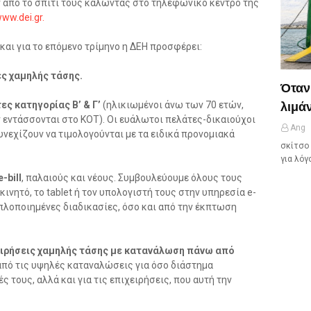
 από το σπίτι τους καλώντας στο τηλεφωνικό κέντρο της
ww.dei.gr.
και για το επόμενο τρίμηνο η ΔΕΗ προσφέρει:
ς χαμηλής τάσης.
Όταν
λιμάν
ς κατηγορίας Β’ & Γ’
(ηλικιωμένοι άνω των 70 ετών,
ν εντάσσονται στο ΚΟΤ). Οι ευάλωτοι πελάτες-δικαιούχοι
Ang
νεχίζουν να τιμολογούνται με τα ειδικά προνομιακά
σκίτσο 
για λόγ
-bill
, παλαιούς και νέους. Συμβουλεύουμε όλους τους
ινητό, το tablet ή τον υπολογιστή τους στην υπηρεσία e-
απλοποιημένες διαδικασίες, όσο και από την έκπτωση
ειρήσεις χαμηλής τάσης με κατανάλωση πάνω από
 από τις υψηλές καταναλώσεις για όσο διάστημα
ς τους, αλλά και για τις επιχειρήσεις, που αυτή την