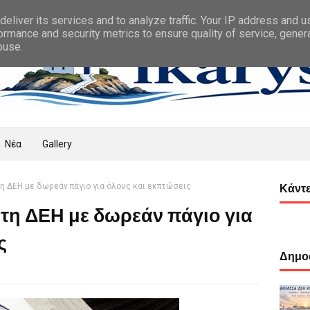
eliver its services and to analyze traffic. Your IP address and 
ormance and security metrics to ensure quality of service, gene
buse.
Νέα
Gallery
η ΔΕΗ με δωρεάν πάγιο για όλους και εκπτώσεις
Κάντε
τη ΔΕΗ με δωρεάν πάγιο για
ς
Δημοφ