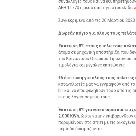
συναλλαγές τους και να εξυπηρετηθούν
ΔΕΗ 11770 ή μέσα από την ιστοσελίδα
w
Συγκεκριμένα από τις 26 Μαρτίου 2020 
Δωρεάν πάγιο για όλους τους πελάτε
Έκπτωση 8% στους ευάλωτους πελάτε
άτομα σε μηχανική υποστήριξη, που δε
του Κοινωνικού Οικιακού Τιμολογίου συ
τιμολόγια και μεγάλες εκπτώσεις.
€5 έκπτωση για όλους τους πελάτες e
καταναλωτές μας να εγγραφούν από το κ
bill και να επωφεληθούν τόσο από τις 
στους λογαριασμούς τους.
Έκπτωση 8% για νοικοκυριά και επιχ
2.000 KWh
, ώστε να μην επιβαρυνθούν
παραμείνουν στο σπίτι με τις οικογένειέ
περίοδο δοκιμάζονται.