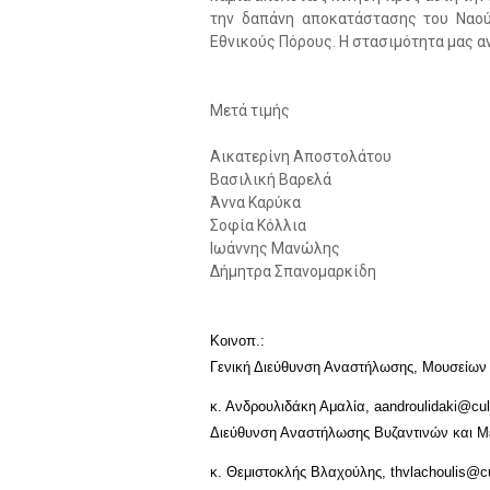
την δαπάνη αποκατάστασης του Ναού
Εθνικούς Πόρους. Η στασιμότητα μας α
Μετά τιμής
Αικατερίνη Αποστολάτου
Βασιλική Βαρελά
Άννα Καρύκα
Σοφία Κόλλια
Ιωάννης Μανώλης
Δήμητρα Σπανομαρκίδη
Κοινοπ.:
Γενική Διεύθυνση Αναστήλωσης, Μουσείων
κ. Ανδρουλιδάκη Αμαλία,
aandroulidaki@cul
Διεύθυνση Αναστήλωσης Βυζαντινών και Μ
κ. Θεμιστοκλής Βλαχούλης,
thvlachoulis@cu