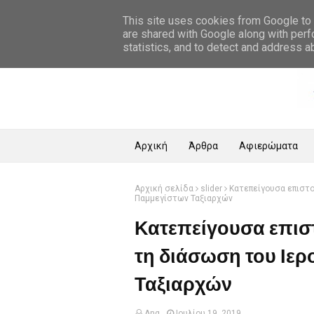
Αρχική Σελίδα
This site uses cookies from Google to d
are shared with Google along with perf
statistics, and to detect and address a
Αρχική
Άρθρα
Αφιερώματα
Αρχική σελίδα
slider
Κατεπείγουσα επιστο
Παμμεγίστων Ταξιαρχών
Κατεπείγουσα επισ
τη διάσωση του Ιε
Ταξιαρχών
Ang
Ιουλίου 19, 2019