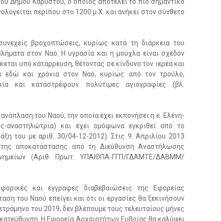
ου Δήμου Καρύστου, ο οποίος αποτελεί το πιο σημαντικό
ολογείται περίπου στο 1200 μ.Χ. και ανήκει στον σύνθετο
 συνεχείς βροχοπτώσεις, κυρίως κατά τη διάρκεια του
λήματα στον Ναό. Η υγρασία και η μούχλα είναι σχεδόν
κεται υπό κατάρρευση, θέτοντας σε κίνδυνο τον ιερέα και
αι εδώ και χρόνια στον Ναό, κυρίως από τον τρούλο,
ιία και καταστρέφουν πολύτιμες αγιογραφίες (βλ.
 ανάπλαση του Ναού, την οποία έχει εκπονήσει η κ. Ελένη-
ός-αναστηλώτρια) και έχει ομόφωνα εγκριθεί από το
ξη του με αριθ. 30/04-12-2012). Στις 9. Απριλίου 2013
έτης αποκατάστασης από τη Διεύθυνση Αναστήλωσης
νημείων (Αριθ. Πρωτ. ΥΠΑΙΘΠΑ-ΓΓΠ/ΓΔΑΜΤΕ/ΔΑΒΜΜ/
φορικές και έγγραφες διαβεβαιώσεις της Εφορείας
αση του Ναού επείγει και ότι οι εργασίες θα ξεκινήσουν
ετράμηνο του 2019, δεν βλέπουμε τους τελευταίους μήνες
 κατεύθυνση. Η Εφορεία Αρχαιοτήτων Ευβοίας θα καλύψει