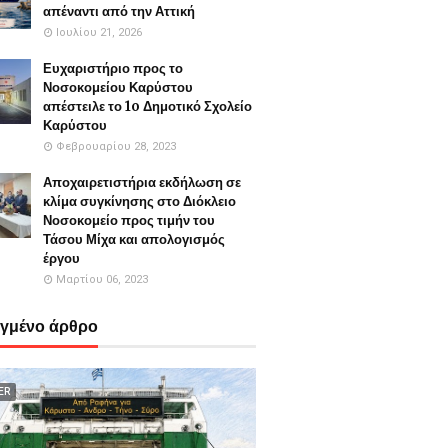
απέναντι από την Αττική
Ιουλίου 21, 2026
Ευχαριστήριο προς το
Νοσοκομείου Καρύστου
απέστειλε το 1o Δημοτικό Σχολείο
Καρύστου
Φεβρουαρίου 28, 2023
Αποχαιρετιστήρια εκδήλωση σε
κλίμα συγκίνησης στο Διόκλειο
Νοσοκομείο προς τιμήν του
Τάσου Μίχα και απολογισμός
έργου
Μαρτίου 06, 2023
εγμένο άρθρο
ER