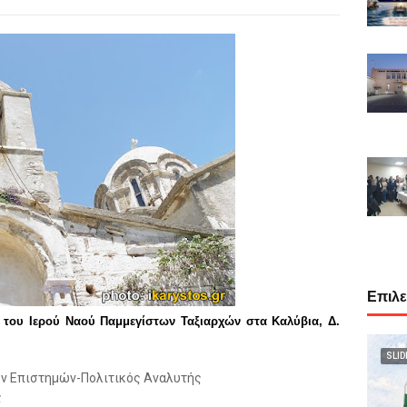
Επιλ
του Ιερού Ναού Παμμεγίστων Ταξιαρχών στα Καλύβια, Δ.
SLID
ών Επιστημών-Πολιτικός Αναλυτής
ς