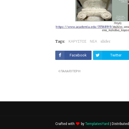
Tags:
ΚΑΡΥΣΤΟΣ
ΝΕΑ
slider
Facebook
Twitter
ΠΑΛΑΙΌΤΕΡΗ
Crafted with
by
TemplatesYard
| Distribute