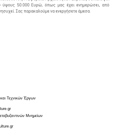
 ύψους 50.000 Ευρώ, όπως μας έχει ενημερώσει, από
νησυχεί. Σας παρακαλούμε να ενεργήσετε άμεσα.
 και Τεχνικών Έργων
ture.gr
εταβυζαντινών Μνημείων
lture.gr