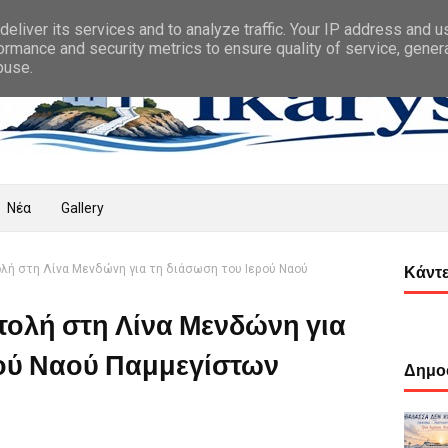
eliver its services and to analyze traffic. Your IP address and 
ormance and security metrics to ensure quality of service, gene
buse.
Νέα
Gallery
λή στη Λίνα Μενδώνη για τη διάσωση του Ιερού Ναού
Κάντε
τολή στη Λίνα Μενδώνη για
ρού Ναού Παμμεγίστων
Δημοφ