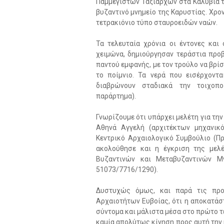
Παμμεγίστων Ταξιαρχών στα Καλύβια τ
βυζαντινό μνημείο της Καρυστίας. Χρον
τετρακιόνιο τύπο σταυροειδών ναών.
Τα τελευταία χρόνια οι έντονες και
χειμώνα, δημιούργησαν τεράστια προβ
παντού εμφανής, με τον τρούλο να βρίσ
το ποίμνιο. Τα νερά που εισέρχοντ
διαβρώνουν σταδιακά την τοιχοπο
παράρτημα).
Γνωρίζουμε ότι υπάρχει μελέτη για την
Αθηνά Αγγελή (αρχιτέκτων μηχανικ
Κεντρικό Αρχαιολογικό Συμβούλιο (Πρά
ακολούθησε και η έγκριση της μελ
Βυζαντινών και Μεταβυζαντινών Μ
51073/7716/1290).
Δυστυχώς όμως, και παρά τις προ
Αρχαιοτήτων Ευβοίας, ότι η αποκατάστ
σύντομα και μάλιστα μέσα στο πρώτο τ
καμία απολύτως κίνηση προς αυτή την