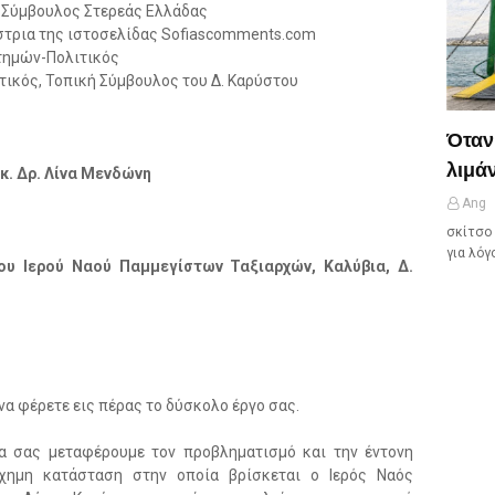
 Σύμβουλος Στερεάς Ελλάδας
ίστρια της ιστοσελίδας Sofiascomments.com
τημών-Πολιτικός
τικός, Τοπική Σύμβουλος του Δ. Καρύστου
Όταν
λιμάν
κ. Δρ. Λίνα Μενδώνη
Ang
σκίτσο 
για λόγ
ου Ιερού Ναού Παμμεγίστων Ταξιαρχών, Καλύβια, Δ.
να φέρετε εις πέρας το δύσκολο έργο σας.
α σας μεταφέρουμε τον προβληματισμό και την έντονη
χημη κατάσταση στην οποία βρίσκεται ο Ιερός Ναός