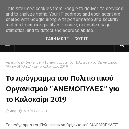
This site uses cookies from Google to deliver its services
and to analyze traffic. Your IP address and user-agent are
shared with Google along with performance and security
metrics to ensure quality of service, generate usage
statistics, and to detect and address abuse.
LEARN MORE
GOT IT
Αρχική σελίδα
slider
Το πρόγραμμα του Πολιτιστικού Οργανισμού
"ΑΝΕΜΟΠΥΛΕΣ" για το Καλοκαίρι 2019
Το πρόγραμμα του Πολιτιστικού
Οργανισμού "ΑΝΕΜΟΠΥΛΕΣ" για
το Καλοκαίρι 2019
Ang
Ιουλίου 26, 2019
Το πρόγραμμα του Πολιτιστικού Οργανισμού "ΑΝΕΜΟΠΥΛΕΣ"