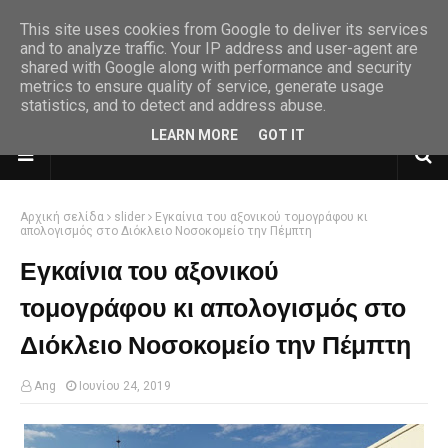
This site uses cookies from Google to deliver its services
and to analyze traffic. Your IP address and user-agent are
shared with Google along with performance and security
metrics to ensure quality of service, generate usage
statistics, and to detect and address abuse.
LEARN MORE
GOT IT
Αρχική σελίδα
slider
Εγκαίνια του αξονικού τομογράφου κι
απολογισμός στο Διόκλειο Νοσοκομείο την Πέμπτη
Εγκαίνια του αξονικού
τομογράφου κι απολογισμός στο
Διόκλειο Νοσοκομείο την Πέμπτη
Ang
Ιουνίου 24, 2019