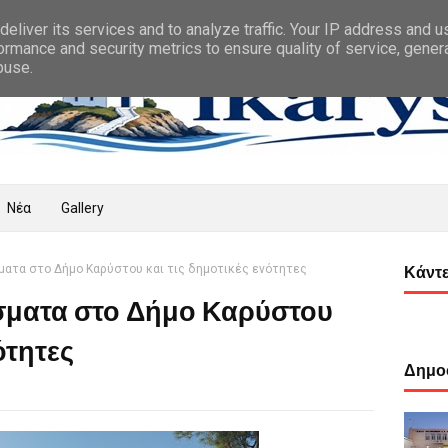
eliver its services and to analyze traffic. Your IP address and 
ormance and security metrics to ensure quality of service, gene
buse.
Νέα
Gallery
ματα στο Δήμο Καρύστου και τις δημοτικές ενότητες
Κάντε
σματα στο Δήμο Καρύστου
ότητες
Δημοφ