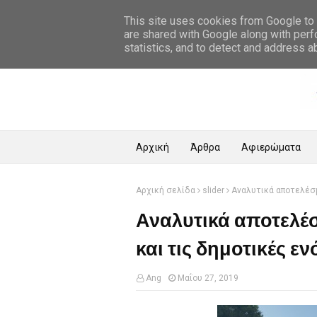
Αρχική Σελίδα
This site uses cookies from Google to d
are shared with Google along with perf
statistics, and to detect and address a
Αρχική
Άρθρα
Αφιερώματα
Αρχική σελίδα
slider
Αναλυτικά αποτελέσ
Αναλυτικά αποτελέ
και τις δημοτικές εν
Ang
Μαΐου 27, 2019