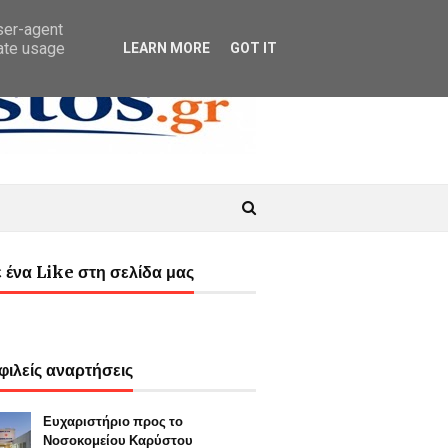
user-agent
rate usage
LEARN MORE
GOT IT
 ένα Like στη σελίδα μας
ιλείς αναρτήσεις
Ευχαριστήριο προς το
Νοσοκομείου Καρύστου