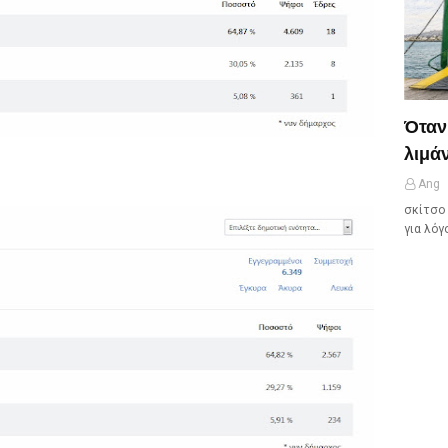
Όταν
λιμάν
Ang
σκίτσο 
για λόγ