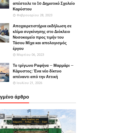
απέστειλε το 1o Δημοτικό Σχολείο
Καρύστου
Φεβρουαρίου 28, 2023
Αποχαιρετιστήρια εκδήλωση σε
κλίμα συγκίνησης στο Διόκλειο
Νοσοκομείο προς τιμήν του
Τάσου Μίχα και απολογισμός
έργου
Μαρτίου 06, 2023
Το τρίγωνο Ραφήνα – Μαρμάρι –
Κάρυστος: Ένα νέο δίκτυο
απέναντι από την Αττική
Ιουλίου 21, 2026
εγμένο άρθρο
ER