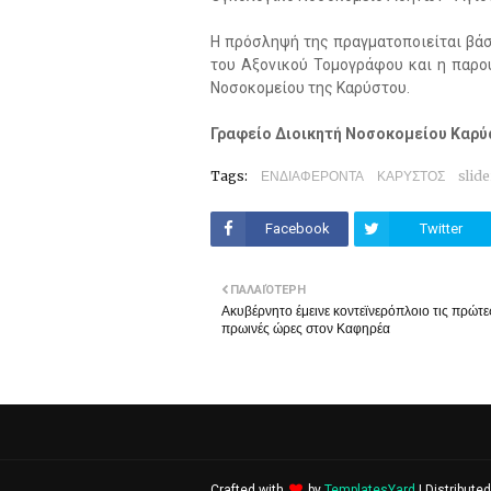
Η πρόσληψή της πραγματοποιείται βάση
του Αξονικού Τομογράφου και η παρο
Νοσοκομείου της Καρύστου.
Γραφείο Διοικητή Νοσοκομείου Καρύ
Tags:
ΕΝΔΙΑΦΕΡΟΝΤΑ
ΚΑΡΥΣΤΟΣ
slide
Facebook
Twitter
ΠΑΛΑΙΌΤΕΡΗ
Ακυβέρνητο έμεινε κοντεϊνερόπλοιο τις πρώτε
πρωινές ώρες στον Καφηρέα
Crafted with
by
TemplatesYard
| Distribute