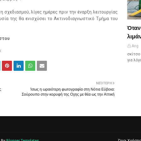
 σχεδιασμού, λίγες ημέρες πριν την έναρξη λειτουργίας
υσία της θα ενισχύσει το Ακτινοδιαγνωστικό Τμήμα του
Όταν
λιμάν
στου
Ang
r
σκίτσο 
για λόγ
ΝΕΌΤΕΡΗ
ς
Ίσως η ωραιότερη φωτογραφία στη Νότια Εύβοια:
Σούρουπο στην κορυφή της Οχης με θέα ως την Αττική
d By
Blogger Templates
Όροι Χρήση