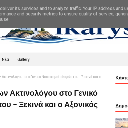
eliver its services and to analyze traffic. Your IP address and 
ormance and security metrics to ensure quality of service, gene
buse.
Νέα
Gallery
Ακτινολόγου στο Γενικό Νοσοκομείο Καρύστου - Ξεκινά και ο
Κάντε
ν Ακτινολόγου στο Γενικό
υ - Ξεκινά και ο Αξονικός
Δημοφ