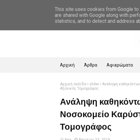
Αρχική Σελίδα
This site uses cookies from Google to d
are shared with Google along with perf
statistics, and to detect and address a
Αρχική
Άρθρα
Αφιερώματα
Αρχική σελίδα
slider
Ανάληψη καθηκόντων 
Αξονικός Τομογράφος
Ανάληψη καθηκόντω
Νοσοκομείο Καρύστο
Τομογράφος
Ang
Απριλίου 23, 2019