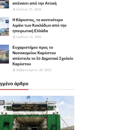
απέναντι από την Αττική
Ιουλίου 21, 2026
Η Κάρυστος, το κοντινότερο
λιμάνι των Κυκλάδων από την
ηπειρωτική Ελλάδα
Ιουλίου 12, 2026
Ευχαριστήριο προς το
Νοσοκομείου Καρύστου
απέστειλε το 1o Δημοτικό Σχολείο
Καρύστου
Φεβρουαρίου 28, 2023
εγμένο άρθρο
ER