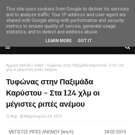
This site uses cookies from Google to deliver its services
and to analyze traffic. Your IP address and user-agent are
shared with Google along with performance and security
metrics to ensure quality of service, generate usage
statistics, and to detect and address abuse.
LEARN MORE
GOT IT
Αρχική σελίδα
slider
Τυφώνας στην Παξιμάδα Καρύστου - Στα 124
χλμ οι μέγιστες ριπές ανέμου
Τυφώνας στην Παξιμάδα
Καρύστου - Στα 124 χλμ οι
μέγιστες ριπές ανέμου
Ang
Φεβρουαρίου 24, 2019