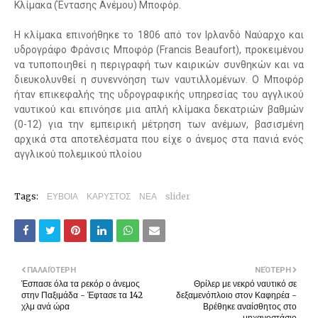
Kλίμακα (Έντασης Ανέμου) Μποφόρ.
Η κλίμακα επινοήθηκε το 1806 από τον Ιρλανδό Ναύαρχο και
υδρογράφο Φράνσις Μποφόρ (Francis Beaufort), προκειμένου
να τυποποιηθεί η περιγραφή των καιρικών συνθηκών και να
διευκολυνθεί η συνεννόηση των ναυτιλλομένων. Ο Μποφόρ
ήταν επικεφαλής της υδρογραφικής υπηρεσίας του αγγλικού
ναυτικού και επινόησε μια απλή κλίμακα δεκατριών βαθμών
(0-12) για την εμπειρική μέτρηση των ανέμων, βασισμένη
αρχικά στα αποτελέσματα που είχε ο άνεμος στα πανιά ενός
αγγλικού πολεμικού πλοίου
Tags:
ΕΥΒΟΙΑ
ΚΑΡΥΣΤΟΣ
ΝΕΑ
slider
ΠΑΛΑΙΌΤΕΡΗ
ΝΕΌΤΕΡΗ
Έσπασε όλα τα ρεκόρ ο άνεμος
Θρίλερ με νεκρό ναυτικό σε
στην Παξιμάδα - Έφτασε τα 142
δεξαμενόπλοιο στον Καφηρέα -
χλμ ανά ώρα
Βρέθηκε αναίσθητος στο
μηχανοστάσιο