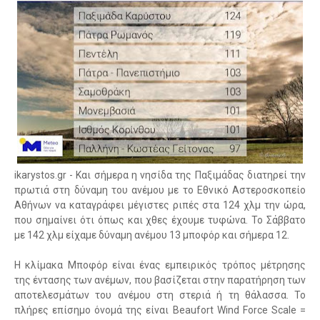
ikarystos.gr - Και σήμερα η νησίδα της Παξιμάδας διατηρεί την
πρωτιά στη δύναμη του ανέμου με το Εθνικό Αστεροσκοπείο
Αθήνων να καταγράφει μέγιστες ριπές στα 124 χλμ την ώρα,
που σημαίνει ότι όπως και χθες έχουμε τυφώνα. Το Σάββατο
με 142 χλμ είχαμε δύναμη ανέμου 13 μποφόρ και σήμερα 12.
Η κλίμακα Μποφόρ είναι ένας εμπειρικός τρόπος μέτρησης
της έντασης των ανέμων, που βασίζεται στην παρατήρηση των
αποτελεσμάτων του ανέμου στη στεριά ή τη θάλασσα. Το
πλήρες επίσημο όνομά της είναι Beaufort Wind Force Scale =