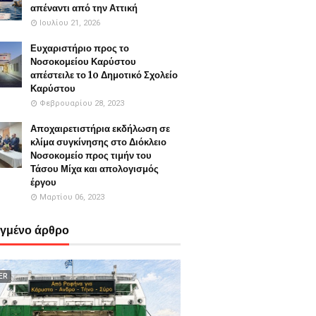
απέναντι από την Αττική
Ιουλίου 21, 2026
Ευχαριστήριο προς το
Νοσοκομείου Καρύστου
απέστειλε το 1o Δημοτικό Σχολείο
Καρύστου
Φεβρουαρίου 28, 2023
Αποχαιρετιστήρια εκδήλωση σε
κλίμα συγκίνησης στο Διόκλειο
Νοσοκομείο προς τιμήν του
Τάσου Μίχα και απολογισμός
έργου
Μαρτίου 06, 2023
εγμένο άρθρο
ER