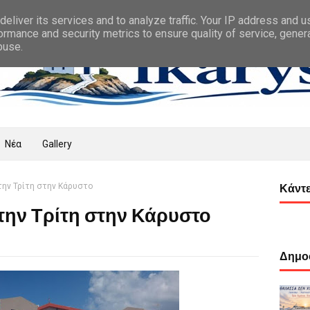
eliver its services and to analyze traffic. Your IP address and 
ormance and security metrics to ensure quality of service, gene
buse.
Νέα
Gallery
την Τρίτη στην Κάρυστο
Κάντε
 την Τρίτη στην Κάρυστο
Δημοφ