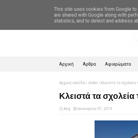
Αρχική Σελίδα
This site uses cookies from Google to d
are shared with Google along with perf
statistics, and to detect and address a
Αρχική
Άρθρα
Αφιερώματα
Αρχική σελίδα
slider
Κλειστά τα σχολεία 
Κλειστά τα σχολεία
Ang
Ιανουαρίου 07, 2019