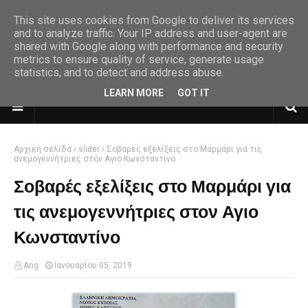
This site uses cookies from Google to deliver its services
and to analyze traffic. Your IP address and user-agent are
shared with Google along with performance and security
metrics to ensure quality of service, generate usage
statistics, and to detect and address abuse.
LEARN MORE
GOT IT
Αρχική σελίδα
slider
Σοβαρές εξελίξεις στο Μαρμάρι για τις
ανεμογεννήτριες στον Αγιο Κωνσταντίνο
Σοβαρές εξελίξεις στο Μαρμάρι για
τις ανεμογεννήτριες στον Αγιο
Κωνσταντίνο
Ang
Ιανουαρίου 05, 2019