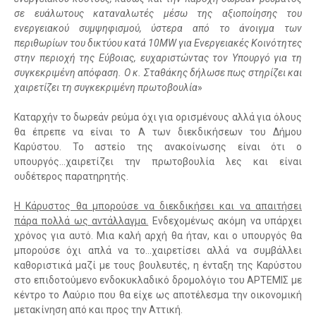
σε ευάλωτους καταναλωτές μέσω της αξιοποίησης του
ενεργειακού συμψηφισμού, ύστερα από το άνοιγμα των
περιθωρίων του δικτύου κατά 10MW για Ενεργειακές Κοινότητες
στην περιοχή της Εύβοιας, ευχαριστώντας τον Υπουργό για τη
συγκεκριμένη απόφαση. Ο κ. Σταθάκης δήλωσε πως στηρίζει και
χαιρετίζει τη συγκεκριμένη πρωτοβουλία
»
Καταρχήν το δωρεάν ρεύμα όχι για ορισμένους αλλά για όλους
θα έπρεπε να είναι το Α των διεκδικήσεων του Δήμου
Καρύστου. Το αστείο της ανακοίνωσης είναι ότι ο
υπουργός...χαιρετίζει την πρωτοβουλία λες και είναι
ουδέτερος παρατηρητής.
Η Κάρυστος θα μπορούσε να διεκδικήσει και να απαιτήσει
πάρα πολλά ως αντάλλαγμα.
Ενδεχομένως ακόμη να υπάρχει
χρόνος για αυτό. Μια καλή αρχή θα ήταν, και ο υπουργός θα
μπορούσε όχι απλά να το...χαιρετίσει αλλά να συμβάλλει
καθοριστικά μαζί με τους βουλευτές, η ένταξη της Καρύστου
στο επιδοτούμενο ενδοκυκλαδικό δρομολόγιο του ΑΡΤΕΜΙΣ με
κέντρο το Λαύριο που θα είχε ως αποτέλεσμα την οικονομική
μετακίνηση από και προς την Αττική.