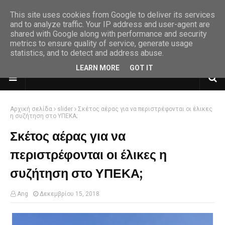
This site uses cookies from Google to deliver its services
and to analyze traffic. Your IP address and user-agent are
shared with Google along with performance and security
metrics to ensure quality of service, generate usage
statistics, and to detect and address abuse.
LEARN MORE
GOT IT
Αρχική σελίδα
slider
Σκέτος αέρας για να περιστρέφονται οι έλικες
η συζήτηση στο ΥΠΕΚΑ;
Σκέτος αέρας για να
περιστρέφονται οι έλικες η
συζήτηση στο ΥΠΕΚΑ;
Ang
Δεκεμβρίου 15, 2018