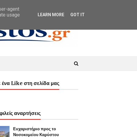
user-agent
rate usage
LEARN MORE
GOT IT
 ένα Like στη σελίδα μας
ιλείς αναρτήσεις
Ευχαριστήριο προς το
Νοσοκομείου Καρύστου