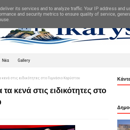
eliver its services and to analyze traffic. Your IP address and 
ormance and security metrics to ensure quality of service, gene
buse.
Νέα
Gallery
τα κενά στις ειδικότητες στο Γυμνάσιο Καρύστου
Κάντε
 τα κενά στις ειδικότητες στο
υ
Δημοφ