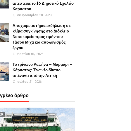
απέστειλε το 1o Δημοτικό Σχολείο
Καρύστου
Φεβρουαρίου 28, 2023
Αποχαιρετιστήρια εκδήλωση σε
κλίμα συγκίνησης στο Διόκλειο
Νοσοκομείο προς τιμήν του
Τάσου Μίχα και απολογισμός
έργου
Μαρτίου 06, 2023
Το τρίγωνο Ραφήνα – Μαρμάρι –
Κάρυστος: Ένα νέο δίκτυο
απέναντι από την Αττική
Ιουλίου 21, 2026
εγμένο άρθρο
ER