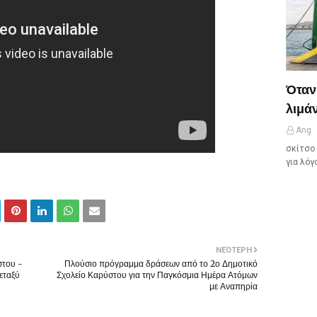
Όταν
λιμάν
Ang
σκίτσο 
για λόγ
ΝΕΌΤΕΡΗ
στου -
Πλούσιο πρόγραμμα δράσεων από το 2ο Δημοτικό
εταξύ
Σχολείο Καρύστου για την Παγκόσμια Ημέρα Ατόμων
με Αναπηρία