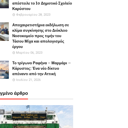
απέστειλε το 1o Δημοτικό Σχολείο
Καρύστου
Φεβρουαρίου 28, 2023
Αποχαιρετιστήρια εκδήλωση σε
κλίμα συγκίνησης στο Διόκλειο
Νοσοκομείο προς τιμήν του
Τάσου Μίχα και απολογισμός
έργου
Μαρτίου 06, 2023
Το τρίγωνο Ραφήνα – Μαρμάρι –
Κάρυστος: Ένα νέο δίκτυο
απέναντι από την Αττική
Ιουλίου 21, 2026
εγμένο άρθρο
ER