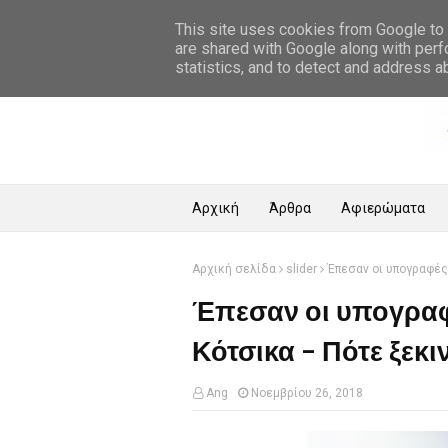
Αρχική Σελίδα
This site uses cookies from Google to d
are shared with Google along with perf
statistics, and to detect and address a
Αρχική
Άρθρα
Αφιερώματα
Αρχική σελίδα
slider
Έπεσαν οι υπογραφές 
Έπεσαν οι υπογραφ
Κότσικα - Πότε ξεκι
Ang
Νοεμβρίου 26, 2018