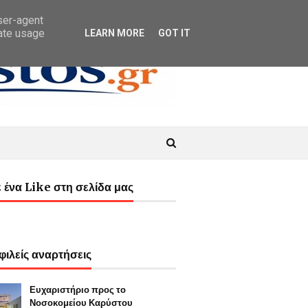
user-agent
rate usage
LEARN MORE
GOT IT
 ένα Like στη σελίδα μας
ιλείς αναρτήσεις
Ευχαριστήριο προς το
Νοσοκομείου Καρύστου