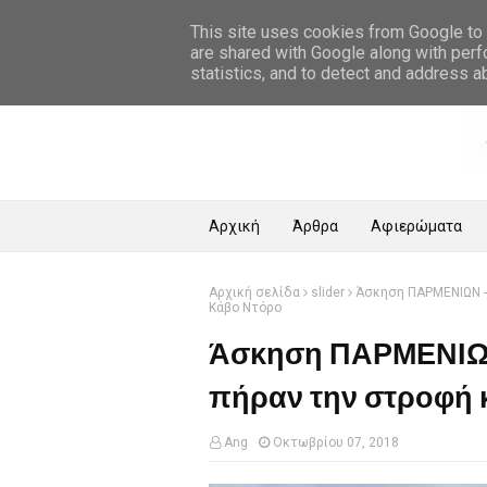
Αρχική Σελίδα
This site uses cookies from Google to d
are shared with Google along with perf
statistics, and to detect and address a
Αρχική
Άρθρα
Αφιερώματα
Αρχική σελίδα
slider
Άσκηση ΠΑΡΜΕΝΙΩΝ - 
Κάβο Ντόρο
Άσκηση ΠΑΡΜΕΝΙΩΝ
πήραν την στροφή 
Ang
Οκτωβρίου 07, 2018