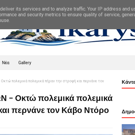
eliver its services and to analyze traffic. Your IP address and 
ormance and security metrics to ensure quality of service, gene
buse.
Νέα
Gallery
Οκτώ πολεμικά πολεμικά πήραν την στροφή και περνάνε τον
Κάντε
 - Οκτώ πολεμικά πολεμικά
και περνάνε τον Κάβο Ντόρο
Δημοφ