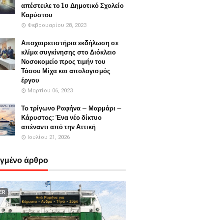
απέστειλε το 1o Δημοτικό Σχολείο
Καρύστου
Φεβρουαρίου 28, 2023
Αποχαιρετιστήρια εκδήλωση σε
κλίμα συγκίνησης στο Διόκλειο
Νοσοκομείο προς τιμήν του
Τάσου Μίχα και απολογισμός
έργου
Μαρτίου 06, 2023
Το τρίγωνο Ραφήνα – Μαρμάρι –
Κάρυστος: Ένα νέο δίκτυο
απέναντι από την Αττική
Ιουλίου 21, 2026
εγμένο άρθρο
ER