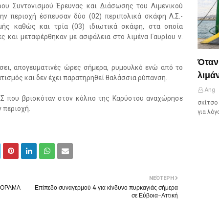
ρου Συντονισμού Έρευνας και Διάσωσης του Λιμενικού
ν περιοχή έσπευσαν δύο (02) περιπολικά σκάφη Λ.Σ.-
μής καθώς και τρία (03) ιδιωτικά σκάφη, στα οποία
ς και μεταφέρθηκαν με ασφάλεια στο λιμένα Γαυρίου ν.
Όταν
ύσει, απογευματινές ώρες σήμερα, ρυμουλκό ενώ από το
λιμάν
ατισμός και δεν έχει παρατηρηθεί θαλάσσια ρύπανση.
Ang
ΑΣ που βρισκόταν στον κόλπο της Καρύστου αναχώρησε
σκίτσο 
 περιοχή.
για λόγ
ΝΕΌΤΕΡΗ
ΑΝΟΡΑΜΑ
Επίπεδο συναγερμού 4 για κίνδυνο πυρκαγιάς σήμερα
σε Εύβοια-Αττική