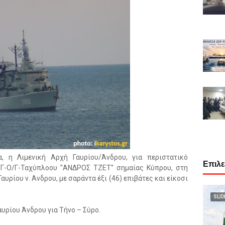
, η Λιμενική Αρχή Γαυρίου/Άνδρου, για περιστατικό
Επιλ
-Ο/Γ-Ταχύπλοου ''ΑΝΔΡΟΣ ΤΖΕΤ'' σημαίας Κύπρου, στη
υρίου ν. Ανδρου, με σαράντα έξι (46) επιβάτες και είκοσι
SLID
αυρίου Άνδρου για Τήνο – Σύρο.