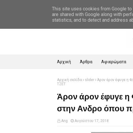
Αρχική Σελίδα
This site uses cookies from Google to d
are shared with Google along with perf
statistics, and to detect and address a
Αρχική
Άρθρα
Αφιερώματα
Αρχική σελίδα
slider
Άρον άρον έφυγε η Φ
ΤΖΕΤ
Άρον άρον έφυγε η
στην Ανδρο όπου 
Ang
Αυγούστου 17, 2018