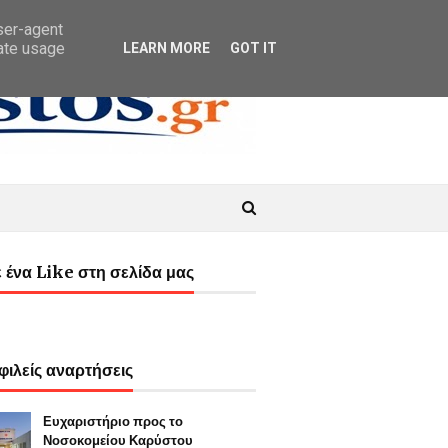
user-agent
rate usage
LEARN MORE
GOT IT
 ένα Like στη σελίδα μας
ιλείς αναρτήσεις
Ευχαριστήριο προς το
Νοσοκομείου Καρύστου