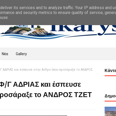
eliver its services and to analyze traffic. Your IP address and 
ormance and security metrics to ensure quality of service, gene
buse.
Νέα
Gallery
/Γ ΑΔΡΙΑΣ και έσπευσε στην Ανδρο όπου προσάραξε το ΑΝΔΡΟΣ
Κάντε
 Φ/Γ ΑΔΡΙΑΣ και έσπευσε
προσάραξε το ΑΝΔΡΟΣ ΤΖΕΤ
Δημοφ