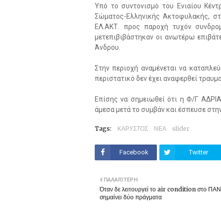
Υπό το συντονισμό του Ενιαίου Κέντ
Σώματος-Ελληνικής Ακτοφυλακής, στη
ΕΛ.ΑΚΤ. προς παροχή τυχόν συνδρο
μετεπιβιβάστηκαν οι ανωτέρω επιβάτε
Άνδρου.
Στην περιοχή αναμένεται να καταπλε
περιστατικό δεν έχει αναφερθεί τραυμ
Επίσης να σημειωθεί ότι η Φ/Γ ΑΔΡΙ
άμεσα μετά το συμβάν και έσπευσε στην
Tags:
ΚΑΡΥΣΤΟΣ
ΝΕΑ
slider
Facebook
Twitter
ΠΑΛΑΙΌΤΕΡΗ
Όταν δε λειτουργεί το air condition στο Π
σημαίνει δύο πράγματα