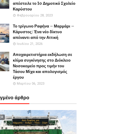
απέστειλε το 1o Δημοτικό Σχολείο
Καρύστου
Φεβρουαρίου 28, 2023
Το τρίγωνο Ραφήνα – Μαρμάρι –
Κάρυστος: Ένα νέο δίκτυο
απέναντι από την Αττική
Ιουλίου 21, 2026
Αποχαιρετιστήρια εκδήλωση σε
κλίμα συγκίνησης στο Διόκλειο
Νοσοκομείο προς τιμήν του
Τάσου Μίχα και απολογισμός
έργου
Μαρτίου 06, 2023
εγμένο άρθρο
ER