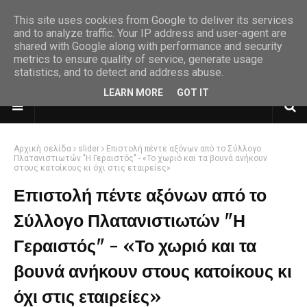
This site uses cookies from Google to deliver its services
and to analyze traffic. Your IP address and user-agent are
shared with Google along with performance and security
metrics to ensure quality of service, generate usage
statistics, and to detect and address abuse.
LEARN MORE
GOT IT
Αρχική σελίδα
slider
Επιστολή πέντε αξόνων από το Σύλλογο
Πλατανιστιωτών "Η Γεραιστός" - «Το χωριό και τα βουνά ανήκουν
στους κατοίκους κι όχι στις εταιρείες»
Επιστολή πέντε αξόνων από το
Σύλλογο Πλατανιστιωτών "Η
Γεραιστός" - «Το χωριό και τα
βουνά ανήκουν στους κατοίκους κι
όχι στις εταιρείες»