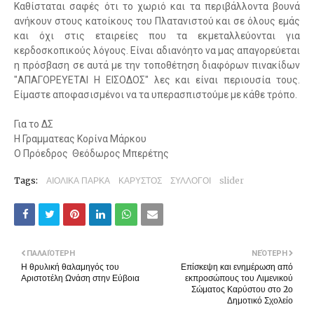
Καθίσταται σαφές ότι το χωριό και τα περιβάλλοντα βουνά
ανήκουν στους κατοίκους του Πλατανιστού και σε όλους εμάς
και όχι στις εταιρείες που τα εκμεταλλεύονται για
κερδοσκοπικούς λόγους. Είναι αδιανόητο να μας απαγορεύεται
η πρόσβαση σε αυτά με την τοποθέτηση διαφόρων πινακίδων
"ΑΠΑΓΟΡΕΥΕΤΑΙ Η ΕΙΣΟΔΟΣ" λες και είναι περιουσία τους.
Είμαστε αποφασισμένοι να τα υπερασπιστούμε με κάθε τρόπο.
Για το ΔΣ
Η Γραμματεας Κορίνα Μάρκου
Ο Πρόεδρος Θεόδωρος Μπερέτης
Tags:
ΑΙΟΛΙΚΑ ΠΑΡΚΑ
ΚΑΡΥΣΤΟΣ
ΣΥΛΛΟΓΟΙ
slider
ΠΑΛΑΙΌΤΕΡΗ
ΝΕΌΤΕΡΗ
Η θρυλική θαλαμηγός του
Επίσκεψη και ενημέρωση από
Αριστοτέλη Ωνάση στην Εύβοια
εκπροσώπους του Λιμενικού
Σώματος Καρύστου στο 2ο
Δημοτικό Σχολείο