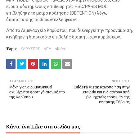
M/V ''HODZI'' σημαίας Παναμά στον λιμένα Καρύστου, από
εξουσιοδοτημένους επιθεωρητές PSC/PARIS MOU,
επιβλήθηκε το μέτρο κράτησης (DETENTION) λόγω
διαπίστωσης σοβαρών ελλείψεων.
Από το Λιμεναρχείο Καρύστου, που διενεργεί την προανάκριση,
κινήθηκε η διαδικασία επιβολής διοικητικών κυρώσεων.
Tags:
ΚΑΡΥΣΤΟΣ
ΝΕΑ
slider
ΠΑΛΑΙΌΤΕΡΗ
ΝΕΌΤΕΡΗ
Μάχη για να ρυμουλκυθεί
Caldera Vista: Ικανοποίηση στην
ακυβέρνητο φορτηγό στον κόλπο
εταιρεία και ενδιαφέρον από
της Καρύστου
βιομηχανίες τροφίμων της
κεντρικής Εύβοιας
Κάντε ένα Like στη σελίδα μας