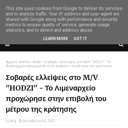
This site uses cookies from Google to deliver its services
and to analyze traffic. Your IP address and user-agent are
shared with Google along with performance and security
metrics to ensure quality of service, generate usage
statistics, and to detect and address abuse.
LEARN MORE
GOT IT
Αρχική σελίδα
slider
Σοβαρές ελλείψεις στο M/V ''HODZI'' - Το
Λιμεναρχείο προχώρησε στην επιβολή του μέτρου της κράτησης
Σοβαρές ελλείψεις στο M/V
''HODZI'' - Το Λιμεναρχείο
προχώρησε στην επιβολή του
μέτρου της κράτησης
Ang
Οκτωβρίου 02, 2021