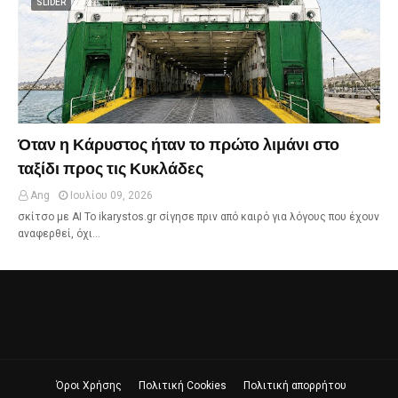
SLIDER
Όταν η Κάρυστος ήταν το πρώτο λιμάνι στο
ταξίδι προς τις Κυκλάδες
Ang
Ιουλίου 09, 2026
σκίτσο με ΑΙ Το ikarystos.gr σίγησε πριν από καιρό για λόγους που έχουν
αναφερθεί, όχι…
Όροι Χρήσης
Πολιτική Cookies
Πολιτική απορρήτου