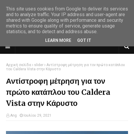
This site uses cookies from Google to deliver its services
and to analyze traffic. Your IP address and user-agent are
shared with Google along with performance and security
metrics to ensure quality of service, generate usage
statistics, and to detect and address abuse.
LEARN MORE
GOT IT
Αρχική σελίδα
slider
Αντίστροφη μέτρηση για τον πρώτο κατάπλου
του Caldera Vista στην Κάρυστο
Αντίστροφη μέτρηση για τον
πρώτο κατάπλου του Caldera
Vista στην Κάρυστο
Ang
Ιουλίου 29, 2021