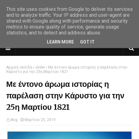
This site uses cookies from Google to deliver its services
and to analyze traffic. Your IP address and user-agent are
shared with Google along with performance and security
metrics to ensure quality of service, generate usage
statistics, and to detect and address abuse.
LEARN MORE
GOT IT
Αρχική σελίδα
slider
Με έντονο άρωμα ιστορίας η παρέλαση στην
Κάρυστο για την 25η Μαρτίου 1821
Με έντονο άρωμα ιστορίας η
παρέλαση στην Κάρυστο για την
25η Μαρτίου 1821
Ang
Μαρτίου 25, 2019