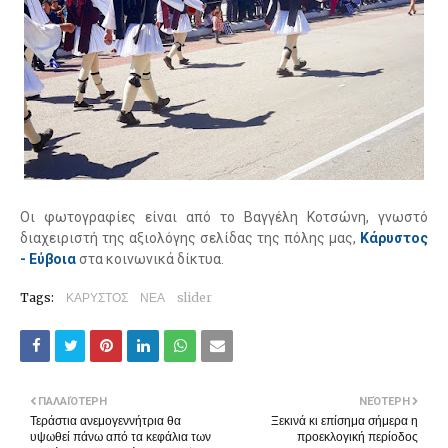
Οι φωτογραφίες είναι από το Βαγγέλη Κοτσώνη, γνωστό
διαχειριστή της αξιολόγης σελίδας της πόλης μας,
Κάρυστος
- Εύβοια
στα κοινωνικά δίκτυα.
Tags:
ΚΑΡΥΣΤΟΣ
ΝΕΑ
slider
ΠΑΛΑΙΌΤΕΡΗ
ΝΕΌΤΕΡΗ
Τεράστια ανεμογεννήτρια θα
Ξεκινά κι επίσημα σήμερα η
υψωθεί πάνω από τα κεφάλια των
προεκλογική περίοδος