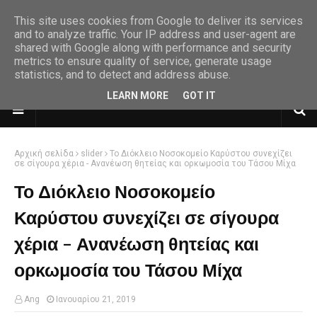
This site uses cookies from Google to deliver its services
and to analyze traffic. Your IP address and user-agent are
shared with Google along with performance and security
metrics to ensure quality of service, generate usage
statistics, and to detect and address abuse.
LEARN MORE
GOT IT
Αρχική σελίδα
slider
Το Διόκλειο Νοσοκομείο Καρύστου συνεχίζει
σε σίγουρα χέρια - Ανανέωση θητείας και ορκωμοσία του Τάσου Μίχα
Το Διόκλειο Νοσοκομείο
Καρύστου συνεχίζει σε σίγουρα
χέρια - Ανανέωση θητείας και
ορκωμοσία του Τάσου Μίχα
Ang
Ιανουαρίου 21, 2019