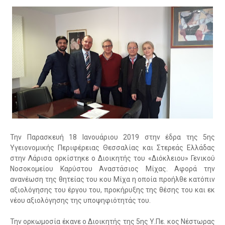
Την Παρασκευή 18 Ιανουάριου 2019 στην έδρα της 5ης
Υγειονομικής Περιφέρειας Θεσσαλίας και Στερεάς Ελλάδας
στην Λάρισα ορκίστηκε ο Διοικητής του «Διόκλειου» Γενικού
Νοσοκομείου Καρύστου Αναστάσιος Μίχας. Αφορά την
ανανέωση της θητείας του κου Μίχα η οποία προήλθε κατόπιν
αξιολόγησης του έργου του, προκήρυξης της θέσης του και εκ
νέου αξιολόγησης της υποψηφιότητάς του.
Την ορκωμοσία έκανε ο Διοικητής της 5ης Υ.Πε. κος Νέστωρας