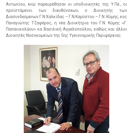
Αντωνίου, ενώ παρευρέθησαν οι υποδιοικητές της Υ.Πε., οι
προϊστάμενοι των διευθύνσεων, ο Διοικητής των
Διασυνδεόμενων Γ.Ν.Χαλκίδας – Γ.Ν.Καρύστου – Γ.Ν. Κύμης, κος
Παναγιώτης Τζαφέρος, η νέα Διοικήτρια του Γ.Ν. Κύμης «Γ.
Παπανικολάου» κα Βασιλική Αγγελοπούλου, καθώς και άλλοι
Διοικητές Νοσοκομείων της 5ης Υγειονομικής Περιφέρειας.