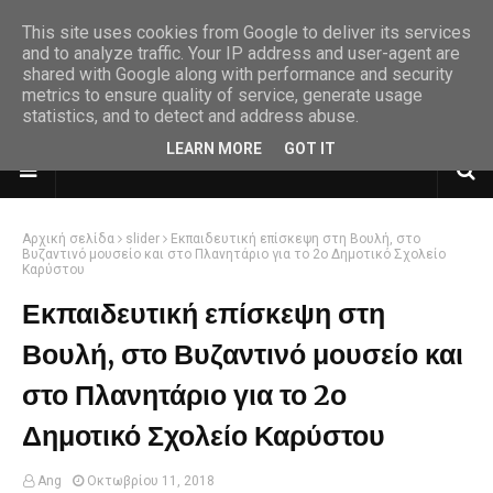
This site uses cookies from Google to deliver its services
and to analyze traffic. Your IP address and user-agent are
shared with Google along with performance and security
metrics to ensure quality of service, generate usage
statistics, and to detect and address abuse.
LEARN MORE
GOT IT
Αρχική σελίδα
slider
Εκπαιδευτική επίσκεψη στη Βουλή, στο
Βυζαντινό μουσείο και στο Πλανητάριο για το 2ο Δημοτικό Σχολείο
Καρύστου
Εκπαιδευτική επίσκεψη στη
Βουλή, στο Βυζαντινό μουσείο και
στο Πλανητάριο για το 2ο
Δημοτικό Σχολείο Καρύστου
Ang
Οκτωβρίου 11, 2018