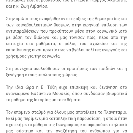
περίμεναν εκεί οι βουλευτές του ΣΥΡΙΖΑ κ. Γιώργος Ακριώτης
και η κ. Ζωή Λιβανίου.
Στην ομιλία τους αναφέρθηκαν στις αξίες της Δημοκρατίας και
των κοινοβουλευτικών θεσμών, στην ειρηνική επίλυση των
αντιπαραθέσεων που προκύπτουν μέσα στον κοινωνικό ιστό
με βάση τον διάλογο και μας τόνισαν πως, πέρα από την
επιτυχία στα μαθήματα, ο ρόλος του σχολείου και της
εκπαίδευσης είναι πρωτίστως να βγάλει πολίτες ενεργούς και
χρήσιμους για την κοινωνία.
Στη συνέχεια ακολούθησαν οι ερωτήσεις των παιδιών και η
ξενάγηση στους υπόλοιπους χώρους.
Την ίδια ώρα η Ε΄ Τάξη είχε επίσκεψη και ξενάγηση στο
ανανεωμένο Βυζαντινό Μουσείο, όπου συνδύασαν βιωματικά
το μάθημα της Ιστορίας με τα εκθέματα.
Τον επόμενο σταθμό για όλους μας αποτέλεσε το Πλανητάριο.
Εκεί μας περίμενε μία καταπληκτική παρουσίαση, η οποία ήταν
σχετική με το μάθημα της Γεωγραφίας και αφορούσε το ηλιακό
μας σύστημα και την αναζήτηση του ανθρώπου για να