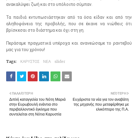
ανακαλύψει ζωή και στο υπόλοιπο σύμπαν.
Τα παιδιά εντυπωσιάστηκαν από τα όσα είδαν και από την
αληθοφάνεια της προβολής, που σε έκανε να νιώθεις ότι
βρίσκεσαι στο διάστημα και όχι στη γη.
Περάσαμε πραγματικά υπέροχα και ανανεώσαμε το ραντεβού
μας για του χρόνου!
Tags:
ΚΑΡΥΣΤΟΣ
ΝΕΑ
slider
ΠΑΛΑΙΌΤΕΡΗ
ΝΕΌΤΕΡΗ
Διπλή καταγγελία του Νότη Μαριά
Ευχάριστα τα νέα για τον αναβάτη
στην Ευρωβουλή ενάντια στο
της μηχανής που μεταφέρθηκε με
περιβαλλοντικό έγκλημα που
ελικόπτερο της Π.Α.
συντελείται στη Νότια Καρυστία