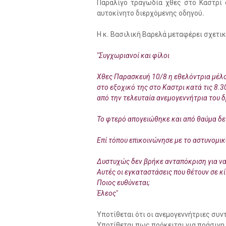
Παραλίγο τραγωδία χθες στο Καστρί 
αυτοκίνητο διερχόμενης οδηγού.
Η κ. Βασιλική Βαρελά μεταφέρει σχετικ
"
Συγχωριανοί και φίλοι
Χθες Παρασκευή 10/8 η εθελόντρια μέλο
στο εξοχικό της στο Καστρι κατά τις 8.
από την τελευταία ανεμογεννήτρια του δ
Το φτερό απογειώθηκε και από θαύμα δε
Επί τόπου επικοινώνησε με το αστυνομι
Δυστυχώς δεν βρήκε ανταπόκριση για ν
Αυτές οι εγκαταστάσεις που θέτουν σε κ
Ποιος ευθύνεται;
Έλεος
"
Υποτίθεται ότι οι ανεμογεννήτριες συν
Υποτίθεται πως πρόκειται για πράσινη 