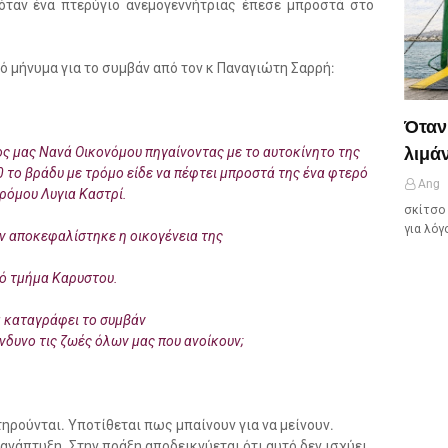
όταν ένα πτερύγιο ανεμογεννήτριας έπεσε μπροστά στο
ό μήνυμα για το συμβάν από τον κ Παναγιώτη Σαρρή:
Όταν
λιμάν
ς μας Νανά Οικονόμου πηγαίνοντας με το αυτοκίνητο της
30 το βράδυ με τρόμο είδε να πέφτει μπροστά της ένα φτερό
Ang
ρόμου Λυγια Καστρί.
σκίτσο 
για λόγ
ν αποκεφαλίστηκε η οικογένεια της
κό τμήμα Καρυστου.
α καταγράφει το συμβάν
ίνδυνο τις ζωές όλων μας που ανοίκουν;
τηρούνται. Υποτίθεται πως μπαίνουν για να μείνουν.
ανάπτυξη. Στην πράξη αποδεικνύεται ότι αυτό δεν ισχύει.