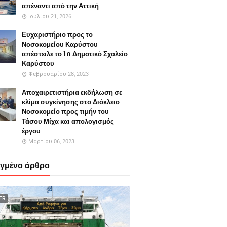
απέναντι από την Αττική
Ιουλίου 21, 2026
Ευχαριστήριο προς το
Νοσοκομείου Καρύστου
απέστειλε το 1o Δημοτικό Σχολείο
Καρύστου
Φεβρουαρίου 28, 2023
Αποχαιρετιστήρια εκδήλωση σε
κλίμα συγκίνησης στο Διόκλειο
Νοσοκομείο προς τιμήν του
Τάσου Μίχα και απολογισμός
έργου
Μαρτίου 06, 2023
εγμένο άρθρο
ER