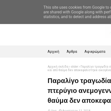
Αρχική Σελίδα
This site uses cookies from Google to d
are shared with Google along with perf
statistics, and to detect and address a
Αρχική
Άρθρα
Αφιερώματα
Αρχική σελίδα
slider
Παραλίγο τραγωδία σ
και από θαύμα δεν αποκεφαλίστηκε οικογένε
Παραλίγο τραγωδία
πτερύγιο ανεμογενν
θαύμα δεν αποκεφαλ
Ang
Αυγούστου 11, 2018