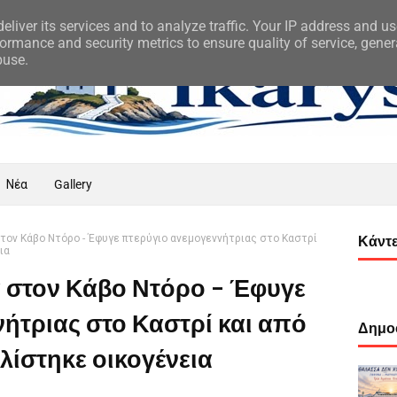
eliver its services and to analyze traffic. Your IP address and u
ormance and security metrics to ensure quality of service, gene
buse.
Νέα
Gallery
τον Κάβο Ντόρο - Έφυγε πτερύγιο ανεμογεννήτριας στο Καστρί
Κάντε
ια
 στον Κάβο Ντόρο - Έφυγε
ήτριας στο Καστρί και από
Δημοφ
ίστηκε οικογένεια