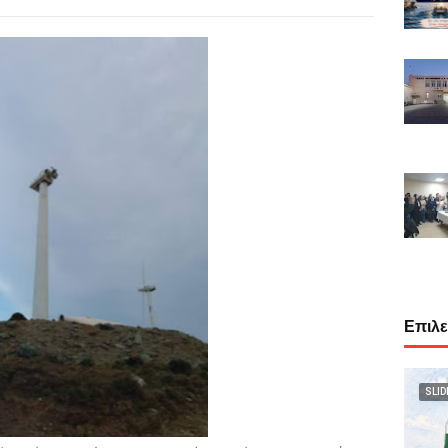
Επιλ
SLID