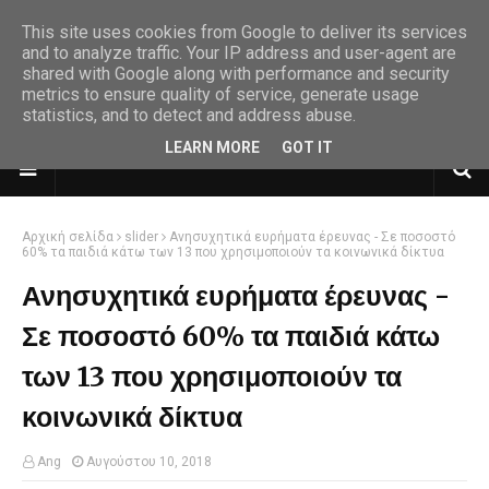
This site uses cookies from Google to deliver its services
and to analyze traffic. Your IP address and user-agent are
shared with Google along with performance and security
metrics to ensure quality of service, generate usage
statistics, and to detect and address abuse.
LEARN MORE
GOT IT
Αρχική σελίδα
slider
Ανησυχητικά ευρήματα έρευνας - Σε ποσοστό
60% τα παιδιά κάτω των 13 που χρησιμοποιούν τα κοινωνικά δίκτυα
Ανησυχητικά ευρήματα έρευνας -
Σε ποσοστό 60% τα παιδιά κάτω
των 13 που χρησιμοποιούν τα
κοινωνικά δίκτυα
Ang
Αυγούστου 10, 2018