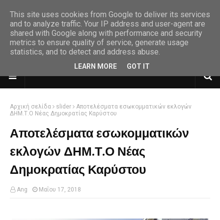
This site uses cookies from Google to deliver its services
and to analyze traffic. Your IP address and user-agent are
shared with Google along with performance and security
metrics to ensure quality of service, generate usage
statistics, and to detect and address abuse.
LEARN MORE
GOT IT
Αρχική σελίδα
slider
Αποτελέσματα εσωκομματικών εκλογών
ΔΗΜ.Τ.Ο Νέας Δημοκρατίας Καρύστου
Αποτελέσματα εσωκομματικών
εκλογών ΔΗΜ.Τ.Ο Νέας
Δημοκρατίας Καρύστου
Ang
Μαΐου 17, 2018