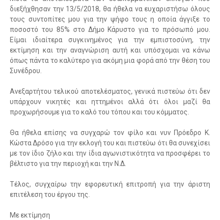
διεξήχθησαν την 13/5/2018, θα ήθελα να ευχαριστήσω όλους
τους συντοπίτες μου για την ψήφο τους η οποία άγγιξε το
ποσοστό του 85% στο Δήμο Κάρυστο για το πρόσωπό μου.
Είμαι ιδιαίτερα συγκινημένος για την εμπιστοσύνη, την
εκτίμηση και την αναγνώριση αυτή και υπόσχομαι να κάνω
όπως πάντα το καλύτερο για ακόμη μια φορά από την θέση του
Συνέδρου.
Ανεξαρτήτου τελικού αποτελέσματος, γενικά πιστεύω ότι δεν
υπάρχουν νικητές και ηττημένοι αλλά ότι όλοι μαζί θα
προχωρήσουμε για το καλό του τόπου και του κόμματος.
Θα ήθελα επίσης να συγχαρώ τον φίλο και νυν Πρόεδρο Κ.
Κώστα Δρόσο για την εκλογή του και πιστεύω ότι θα συνεχίσει
με τον ίδιο ζήλο και την ίδια αγωνιστικότητα να προσφέρει το
βέλτιστο για την περιοχή και την Ν.Δ.
Τέλος, συγχαίρω την εφορευτική επιτροπή για την άριστη
επιτέλεση του έργου της.
Με εκτίμηση