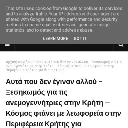
This site uses cookies from Google to deliver its services
and to analyze traffic. Your IP address and user-agent are
shared with Google along with performance and security
metrics to ensure quality of service, generate usage
statistics, and to detect and address abuse.
LEARN MORE
GOT IT
Αρχική σελίδα
slider
Αυτά που δεν έγιναν αλλού - Ξεσηκωμός για τις
ανεμογεννήτριες στην Κρήτη – Κόσμος φτάνει με λεωφορεία στην
Περιφέρεια Κρήτης για διαμαρτυρία
Αυτά που δεν έγιναν αλλού -
Ξεσηκωμός για τις
ανεμογεννήτριες στην Κρήτη –
Κόσμος φτάνει με λεωφορεία στην
Περιφέρεια Κρήτης για