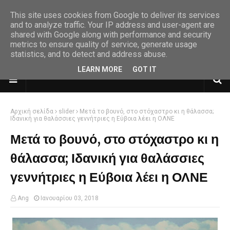
This site uses cookies from Google to deliver its services
and to analyze traffic. Your IP address and user-agent are
shared with Google along with performance and security
metrics to ensure quality of service, generate usage
statistics, and to detect and address abuse.
LEARN MORE
GOT IT
Αρχική σελίδα
slider
Μετά το βουνό, στο στόχαστρο κι η θάλασσα;
Ιδανική για θαλάσσιες γεννήτριες η Εύβοια λέει η ΟΛΝΕ
Μετά το βουνό, στο στόχαστρο κι η
θάλασσα; Ιδανική για θαλάσσιες
γεννήτριες η Εύβοια λέει η ΟΛΝΕ
Ang
Ιανουαρίου 03, 2018