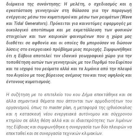
διάρκεια της συνάντησης: Η μελέτη, ο σχεδιασμός και η
εγκατάσταση γεννητριών στη θάλασσα για την παραγωγή
ενέργειας μέσω του κυματισμού και μέσω των ρευμάτων (Wave
και Tidal Generators). Πρόκειται για καινοτόμες εφαρμογές με
οικολογικό αποτύπωμα και με εκμετάλλευση των φυσικών
στοιχείων και των καιρικών φαινομένων που η χώρα μας
διαθέτει σε αφθονία και οι οποίες θα μπορούσαν να δώσουν
λύσεις στο ενεργειακό πρόβλημα μιας περιοχής. Συμφωνήθηκε
ότι η Εύβοια αποτελεί τον ιδανικό γεωγραφικό χώρο για την
τοποθέτηση αυτών των γεννητριών, με τον Πορθμό του Ευρίπου
και τα ισχυρά του ρεύματα αλλά και τα λιμάνια από την πλευρά
του Αιγαίου με τους βόρειους ανέμους του και τους υψηλούς και
έντονους κυματισμούς.
Η συζήτηση με το επιτελείο του κου Δήμα επεκτάθηκε και σε
άλλα σημαντικά θέματα που άπτονται των αρμοδιοτήτων του
οργανισμού, όπως το master plan, η μεταφορά της ιχθυόσκαλας
και η κατασκευή νέου ενεργειακά αυτόνομου και σύγχρονου
κτηρίου σε άλλη θέση αλλά και οι ιδιαιτερότητες των λιμένων
της Εύβοιας και συμφωνήθηκε η συνεργασία των δύο πλευρών να
επεκταθεί και σε συνεργασία τεχνικών κλιμακίων.