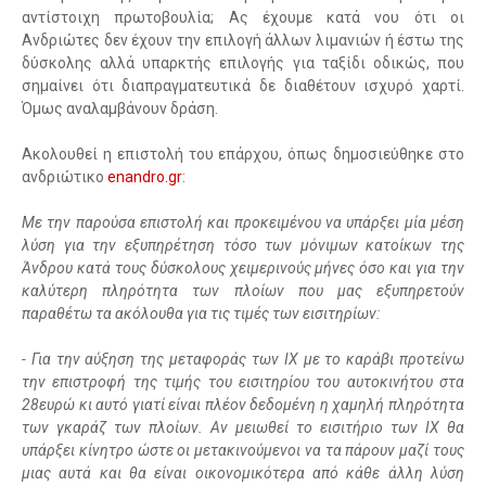
αντίστοιχη πρωτοβουλία;
Ας έχουμε κατά νου ότι οι
Ανδριώτες δεν έχουν την επιλογή άλλων λιμανιών ή έστω της
δύσκολης αλλά υπαρκτής επιλογής για ταξίδι οδικώς, που
σημαίνει ότι διαπραγματευτικά δε διαθέτουν ισχυρό χαρτί.
Όμως αναλαμβάνουν δράση.
Ακολουθεί η επιστολή του επάρχου, όπως δημοσιεύθηκε στο
ανδριώτικο
enandro.gr
:
Με την παρούσα επιστολή και προκειμένου να υπάρξει μία μέση
λύση για την εξυπηρέτηση τόσο των μόνιμων κατοίκων της
Άνδρου κατά τους δύσκολους χειμερινούς μήνες όσο και για την
καλύτερη πληρότητα των πλοίων που μας εξυπηρετούν
παραθέτω τα ακόλουθα για τις τιμές των εισιτηρίων:
- Για την αύξηση της μεταφοράς των ΙΧ με το καράβι προτείνω
την επιστροφή της τιμής του εισιτηρίου του αυτοκινήτου στα
28ευρώ κι αυτό γιατί είναι πλέον δεδομένη η χαμηλή πληρότητα
των γκαράζ των πλοίων. Αν μειωθεί το εισιτήριο των ΙΧ θα
υπάρξει κίνητρο ώστε οι μετακινούμενοι να τα πάρουν μαζί τους
μιας αυτά και θα είναι οικονομικότερα από κάθε άλλη λύση