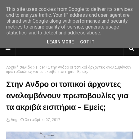
This site uses cookies from Google to deliver its services
and to analyze traffic. Your IP address and user-agent are
shared with Google along with performance and security
metrics to ensure quality of service, generate usage
statistics, and to detect and address abuse.
LEARN MORE
GOT IT
Αρχική σελίδα
slider
Στην Ανδρο οι τοπικοί άρχοντες αναλαμβάνουν
πρωτοβουλίες για τα ακριβά εισιτήρια - Εμείς;
Στην Ανδρο οι τοπικοί άρχοντες
αναλαμβάνουν πρωτοβουλίες για
τα ακριβά εισιτήρια - Εμείς;
Ang
Οκτωβρίου 07, 2017