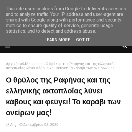
This site uses cookies from Google to deliver its services
and to analyze traffic. Your IP address and user-agent are
shared with Google along with performance and security
metrics to ensure quality of service, generate usage
statistics, and to detect and address abuse.
LEARN MORE
GOT IT
Αρχική σελίδα
slider
Ο θρύλος της Ραφήνας και της ελληνικής
ακτοπλοΐας λύνει κάβους και φεύγει! Το καράβι των ονείρων μας!
Ο θρύλος της Ραφήνας και της
ελληνικής ακτοπλοΐας λύνει
κάβους και φεύγει! Το καράβι των
ονείρων μας!
Ang
Δεκεμβρίου 02, 2020